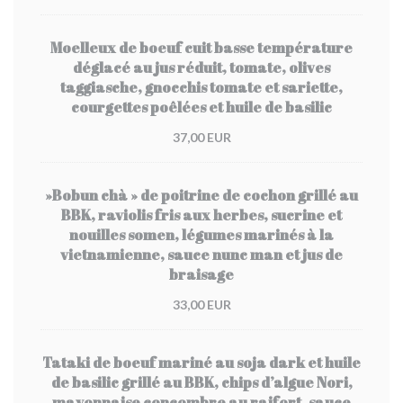
Moelleux de boeuf cuit basse température
déglacé au jus réduit, tomate, olives
taggiasche, gnocchis tomate et sariette,
courgettes poêlées et huile de basilic
37,00 EUR
»Bobun chà » de poitrine de cochon grillé au
BBK, raviolis fris aux herbes, sucrine et
nouilles somen, légumes marinés à la
vietnamienne, sauce nunc man et jus de
braisage
33,00 EUR
Tataki de boeuf mariné au soja dark et huile
de basilic grillé au BBK, chips d’algue Nori,
mayonnaise concombre au raifort, sauce