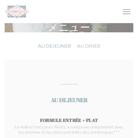
クッキー利用の管理について
メニュー
AU DEJEUNER
AU DINER
AU DEJEUNER
FORMULE ENTRÉE + PLAT
Le midi et hors jours fériés, à composer uniquement avec
les entrées et les plats précédés des astérisques***