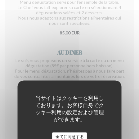
Menu dégustation servi pour l’ensemble de la table.
Le Chef vous fait explorer sa carte en sélectionnant 4
dégustations salées et 2 desserts.
Nous nous adaptons aux restrictions alimentaires qui
nous sont spécifiées.
85,00 EUR
AU DINER
Le soir, nous proposons un service à la carte ou un menu
dégustation (85€ par personne hors boisson).
Pour le menu dégustation, n'hésitez pas à nous faire part
de vos contraintes alimentaires lors de votre réservation.
LES PATIENCES
当サイトはクッキーを利用し
À grignoter à l’apéritif
ております。お客様自身でク
ッキー利用の設定および管理
Assiette de charcuteries : Cecina de León,
ができます。
saucisson marin et saucisson Lonzo
15,00 EUR
全てに同意する