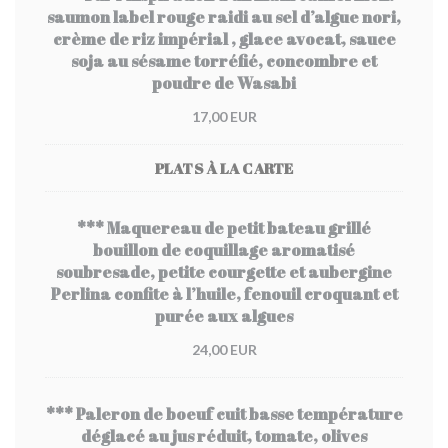
saumon label rouge raidi au sel d’algue nori,
crème de riz impérial , glace avocat, sauce
soja au sésame torréfié, concombre et
poudre de Wasabi
17,00 EUR
PLATS À LA CARTE
*** Maquereau de petit bateau grillé
bouillon de coquillage aromatisé
soubresade, petite courgette et aubergine
Perlina confite à l’huile, fenouil croquant et
purée aux algues
24,00 EUR
*** Paleron de boeuf cuit basse température
déglacé au jus réduit, tomate, olives