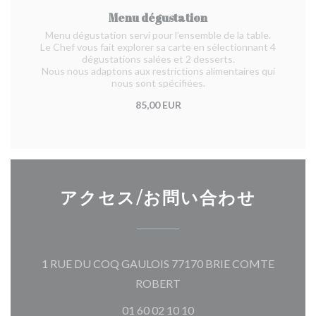
Menu dégustation
Menu dégustation servi pour l’ensemble de la table.
Le Chef vous fait explorer sa carte en sélectionnant 4
dégustations salées et 2 desserts.
Nous nous adaptons aux restrictions alimentaires qui
nous sont spécifiées.
85,00 EUR
アクセス/お問い合わせ
1 RUE DU COQ GAULOIS 77170 BRIE COMTE
((新しいウィンドウで開きま
ROBERT
01 60 02 10 10