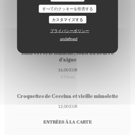
すべてのクッキーを拒否する
Foie gras maison, toasts de campagne et
カスタマイズする
condiment oignon miel
プライバシーポリシー
29,00 EUR
undefined
Huîtres Perle Blanche, toast au beurre
d’algue
16,00 EUR
4 Pièces
Croquettes de Ceccina et vieille mimolette
12,00 EUR
ENTRÉES À LA CARTE