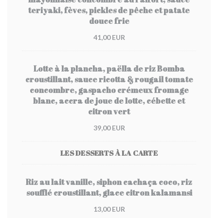
teriyaki, fèves, pickles de pêche et patate
douce frie
41,00 EUR
Lotte à la plancha, paëlla de riz Bomba
croustillant, sauce ricotta & rougail tomate
concombre, gaspacho crémeux fromage
blanc, accra de joue de lotte, cébette et
citron vert
39,00 EUR
LES DESSERTS À LA CARTE
Riz au lait vanille, siphon cachaça coco, riz
soufflé croustillant, glace citron kalamansi
13,00 EUR