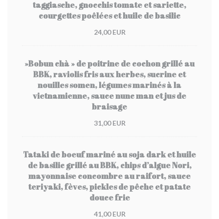
taggiasche, gnocchis tomate et sariette,
courgettes poêlées et huile de basilic
24,00 EUR
»Bobun chà » de poitrine de cochon grillé au
BBK, raviolis fris aux herbes, sucrine et
nouilles somen, légumes marinés à la
vietnamienne, sauce nunc man et jus de
braisage
31,00 EUR
Tataki de boeuf mariné au soja dark et huile
de basilic grillé au BBK, chips d’algue Nori,
mayonnaise concombre au raifort, sauce
teriyaki, fèves, pickles de pêche et patate
douce frie
41,00 EUR