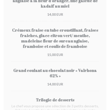
anglaise à la fleur d’oranger, fine galette de
kadaif au miel
14,00 EUR
Crémeux fraise en tube croustillant, fraises
fraiches, glace citron vert/ menthe,
madeleine fleur de sureau nglaise,
framboise et coulis de framboise
15,00 EUR
Grand coulant au chocolat noir « Valrhona
62% »
14,00 EUR
Trilogie de desserts
Le chef vous propose une sélection de 3 petits desserts,