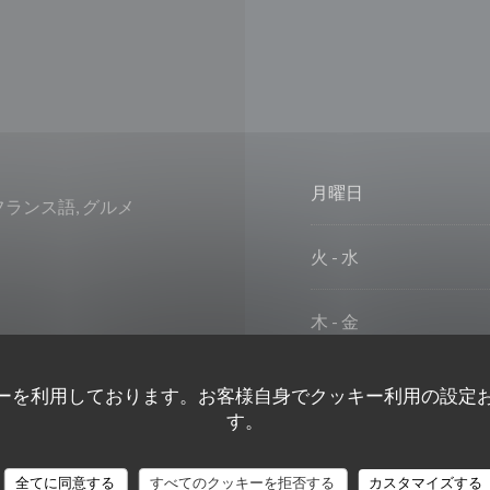
月曜日
フランス語, グルメ
火
-
水
木
-
金
土曜日
ーを利用しております。お客様自身でクッキー利用の設定
す。
日曜日
全てに同意する
すべてのクッキーを拒否する
カスタマイズする