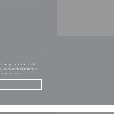
of marketing communications. UK
.uk
. US residents can register at
e our
privacy policy
.