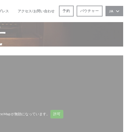
予約
バウチャー
プレス
アクセス/お問い合わせ
JA
((新しいウィンドウで開きます))
せ
ze Map が無効になっています。
許可