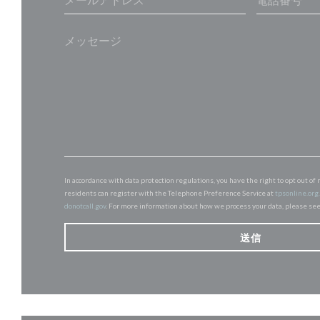
In accordance with data protection regulations, you have the right to opt out 
residents can register with the Telephone Preference Service at
tpsonline.org
donotcall.gov
. For more information about how we process your data, please se