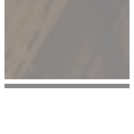
Au cœur d’une ancienne tuilerie, La Fabrique est
un restaurant gastronomique qui allie tradition et