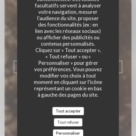
facultatifs servent à analyser
votre navigation, mesurer
l'audience du site, proposer
des fonctionnalités (ex : en
La Fabrique
lien avec les réseaux sociaux)
ou afficher des publicités ou
BISTROT GASTRONOMIQUE
|
BRIE
contenus personnalisés.
COMTE ROBERT
Cliquez sur « Tout accepter »,
« Tout refuser » ou «
Personnaliser » pour gérer
RÉSERVER
vos préférences. Vous pouvez
modifier vos choix à tout
moment en cliquant sur l'icône
représentant un cookie en bas
à gauche des pages du site.
Tout accepter
Tout refuser
Personnaliser