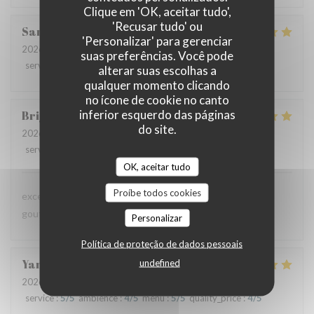
Clique em 'OK, aceitar tudo',
'Recusar tudo' ou
Sandrine
D
'Personalizar' para gerenciar
2026-07-09
- 12:30 - guests 6
suas preferências. Você pode
service
:
5
/5
ambience
:
5
/5
menu
:
5
/5
quality_price
:
5
/5
alterar suas escolhas a
qualquer momento clicando
no ícone de cookie no canto
inferior esquerdo das páginas
Brigitte
D
do site.
2026-07-08
- 12:45 - guests 3
service
:
4
/5
ambience
:
4
/5
menu
:
5
/5
quality_price
:
4
/5
OK, aceitar tudo
Proíbe todos cookies
excellente présentation dans les assiettes et saveur très
gouteuses pour les papilles
Personalizar
Política de proteção de dados pessoais
Yannick
A
undefined
2026-07-02
- 20:15 - guests 6
service
:
5
/5
ambience
:
4
/5
menu
:
5
/5
quality_price
:
4
/5