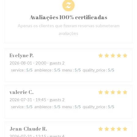
Avaliações 100% certificadas
Apenas os clientes que fizeram reservas submeteram
avaliações
Evelyne
P
2026-08-01
- 20:00 - guests 2
service
:
5
/5
ambience
:
5
/5
menu
:
5
/5
quality_price
:
5
/5
valerie
C
2026-07-31
- 19:45 - guests 2
service
:
5
/5
ambience
:
5
/5
menu
:
5
/5
quality_price
:
5
/5
Jean-Claude
R
2026-07-31
- 12:15 - guests 4