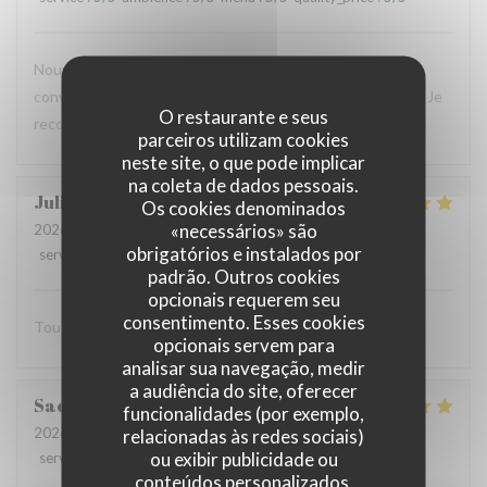
Nouvelle expérience hier, et le résultat est toujours aussi
convaincant : plats savoureux, personnel aux petits soins. Je
O restaurante e seus
recommande vivement !
parceiros utilizam cookies
neste site, o que pode implicar
na coleta de dados pessoais.
Julien
C
Os cookies denominados
«necessários» são
2026-07-16
- 20:00 - guests 2
obrigatórios e instalados por
service
:
5
/5
ambience
:
5
/5
menu
:
5
/5
quality_price
:
5
/5
padrão. Outros cookies
opcionais requerem seu
consentimento. Esses cookies
Tout est excellent Beaucoup de goût et de saveur
opcionais servem para
analisar sua navegação, medir
a audiência do site, oferecer
Sacha
B
funcionalidades (por exemplo,
2026-07-15
- 13:00 - guests 3
relacionadas às redes sociais)
ou exibir publicidade ou
service
:
5
/5
ambience
:
5
/5
menu
:
5
/5
quality_price
:
5
/5
conteúdos personalizados.