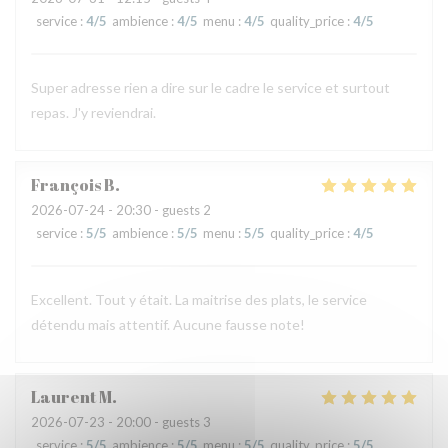
service
:
4
/5
ambience
:
4
/5
menu
:
4
/5
quality_price
:
4
/5
Super adresse rien a dire sur le cadre le service et surtout
repas. J'y reviendrai.
François
B
2026-07-24
- 20:30 - guests 2
service
:
5
/5
ambience
:
5
/5
menu
:
5
/5
quality_price
:
4
/5
Excellent. Tout y était. La maitrise des plats, le service
détendu mais attentif. Aucune fausse note!
Laurent
M
2026-07-23
- 20:00 - guests 3
service
:
5
/5
ambience
:
5
/5
menu
:
5
/5
quality_price
:
5
/5