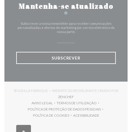
Mantenha-se atualizado
*
Subscrever a nossa newsletter para receber comunicações
personalizadas e ofertas de marketing por correio eletrónico da
nossa parte.
SUBSCREVER
© 2026 LA FABRIQUE — WEBSITE DO RESTAURANTE CRIADO POR
((ABRE NUMA NOVA JANELA))
ZENCHEF
AVISO LEGAL
TERMOS DE UTILIZAÇÃO
((ABRE NUMA NOVA JANELA))
((ABRE NUMA NOVA JANELA))
POLÍTICA DE PROTEÇÃO DE DADOS PESSOAIS
((ABRE NUMA NOVA JANELA))
POLÍTICA DE COOKIES
ACESSIBILIDADE
((ABRE NUMA NOVA JANELA))
((ABRE NUMA NOVA JANELA