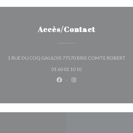
Accès/Contact
((o
1 RUE DU COQ GAULOIS 77170 BRIE COMTE ROBERT
01 60 02 10 10
Facebook ((ouvre une nouvelle 
Instagram ((ouvre une nou