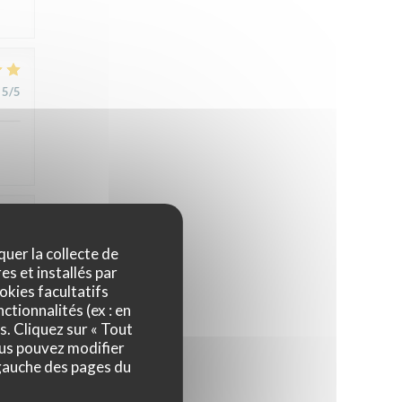
5
/5
5
/5
quer la collecte de
es et installés par
okies facultatifs
ctionnalités (ex : en
5
/5
s. Cliquez sur « Tout
ous pouvez modifier
 gauche des pages du