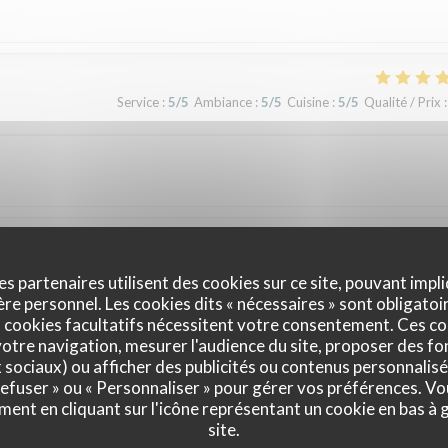
Service
:
5
/5
Ambiance
:
5
/5
Cuisine
:
5
/5
Qualité / Prix
:
Service
:
5
/5
Ambiance
:
5
/5
Cuisine
:
5
/5
Qualité / Prix
:
es partenaires utilisent des cookies sur ce site, pouvant impli
e personnel. Les cookies dits « nécessaires » sont obligatoir
 cookies facultatifs nécessitent votre consentement. Ces co
otre navigation, mesurer l'audience du site, proposer des fon
Service
:
5
/5
Ambiance
:
5
/5
Cuisine
:
5
/5
Qualité / Prix
:
x sociaux) ou afficher des publicités ou contenus personnalisé
 refuser » ou « Personnaliser » pour gérer vos préférences. V
ment en cliquant sur l'icône représentant un cookie en bas à
site.