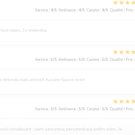
Service
:
4
/5
Ambiance
:
4
/5
Cuisine
:
4
/5
Qualité / Prix
:
tout repas. J'y reviendrai.
Service
:
5
/5
Ambiance
:
5
/5
Cuisine
:
5
/5
Qualité / Prix
:
vice détendu mais attentif. Aucune fausse note!
Service
:
5
/5
Ambiance
:
5
/5
Cuisine
:
5
/5
Qualité / Prix
:
aussi convaincant : plats savoureux, personnel aux petits soins. Je