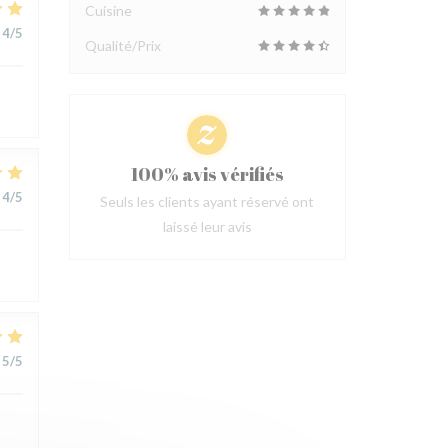
Cuisine
4
/5
Qualité/Prix
100% avis vérifiés
4
/5
Seuls les clients ayant réservé ont
laissé leur avis
5
/5