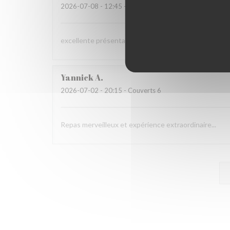
2026-07-08
- 12:45 - Couverts 3
excellente présentation dans les assiettes et saveur
Yannick
A
2026-07-02
- 20:15 - Couverts 6
Repas merveilleux et expérience extraordinaire...