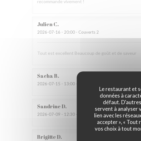
recommande vivement !
Julien
C
2026-07-16
- 20:00 - Couverts 2
Tout est excellent Beaucoup de goût et de saveur
Sacha
B
2026-07-15
- 13:00 - Couverts 3
Le restaurant et s
données à caractèr
défaut. D'autres
Sandrine
D
servent à analyser v
2026-07-09
- 12:30 - Couverts 6
lien avec les réseau
accepter », « Tout
vos choix à tout mo
Brigitte
D