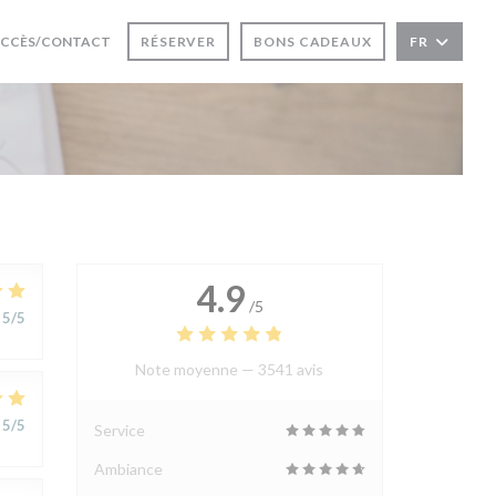
CCÈS/CONTACT
RÉSERVER
BONS CADEAUX
FR
UVRE UNE NOUVELLE FENÊTRE))
4.9
/5
5
/5
Note moyenne —
3541 avis
5
/5
Service
Ambiance