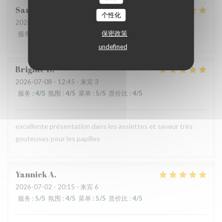
Sandrine
D
个性化
2026-07-09
- 12:30 - 来宾 6
保密政策
服务
:
5
/5
氛围
:
5
/5
菜单
:
5
/5
质价比
:
5
/5
undefined
Brigitte
D
2026-07-08
- 12:45 - 来宾 3
服务
:
4
/5
氛围
:
4
/5
菜单
:
5
/5
质价比
:
4
/5
excellente présentation dans les assiettes et saveur très
gouteuses pour les papilles
Yannick
A
2026-07-02
- 20:15 - 来宾 6
服务
:
5
/5
氛围
:
4
/5
菜单
:
5
/5
质价比
:
4
/5