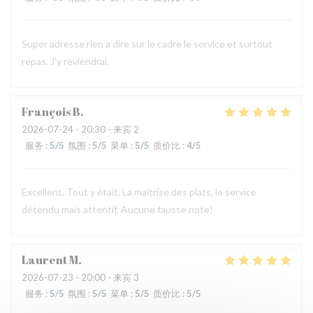
Super adresse rien a dire sur le cadre le service et surtout
repas. J'y reviendrai.
François
B
2026-07-24
- 20:30 - 来宾 2
服务
:
5
/5
氛围
:
5
/5
菜单
:
5
/5
质价比
:
4
/5
Excellent. Tout y était. La maitrise des plats, le service
détendu mais attentif. Aucune fausse note!
Laurent
M
2026-07-23
- 20:00 - 来宾 3
服务
:
5
/5
氛围
:
5
/5
菜单
:
5
/5
质价比
:
5
/5