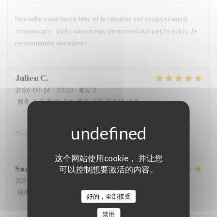
Nouvelle expérience hier, et le résultat est toujours aussi
convaincant : plats savoureux, personnel aux petits soins. Je
recommande vivement !
Julien
C
2026-07-16
- 20:00 - 来宾 2
服务
:
5
/5
氛围
:
5
/5
菜单
:
5
/5
质价比
:
5
/5
Tout est excellent Beaucoup de goût et de saveur
这个网站使用cookie， 并让您
Sacha
B
可以控制想要激活的内容。
2026-07-15
- 13:00 - 来宾 3
服务
:
5
/5
氛围
:
5
/5
菜单
:
5
/5
质价比
:
5
/5
好的，全部接受
禁用