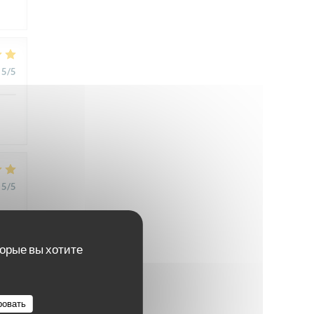
5
/5
5
/5
торые вы хотите
5
/5
ровать