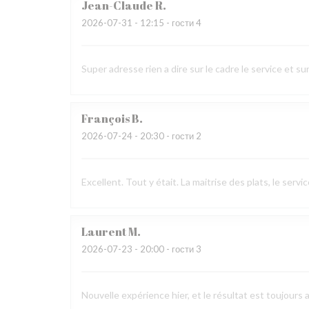
Jean-Claude
R
2026-07-31
- 12:15 - гости 4
Super adresse rien a dire sur le cadre le service et sur
François
B
2026-07-24
- 20:30 - гости 2
Excellent. Tout y était. La maitrise des plats, le ser
Laurent
M
2026-07-23
- 20:00 - гости 3
Nouvelle expérience hier, et le résultat est toujours 