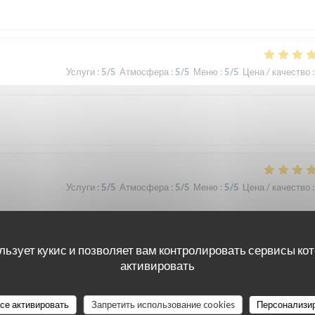
Услуги
:
5
/5
Атмосфера
:
5
/5
Меню
:
5
/5
Цена / качество
:
Услуги
:
5
/5
Атмосфера
:
5
/5
Меню
:
5
/5
Цена / качество
:
льзует кукис и позволяет вам контролировать сервисы ко
Услуги
:
5
/5
Атмосфера
:
5
/5
Меню
:
5
/5
Цена / качество
:
активировать
все активировать
Запретить использование cookies
Персонализи