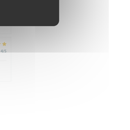
4
/5
4
/5