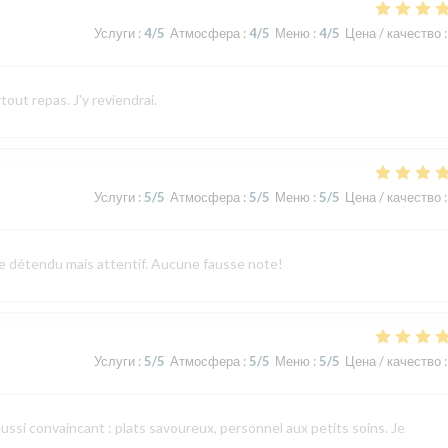
Услуги
:
4
/5
Атмосфера
:
4
/5
Меню
:
4
/5
Цена / качество
:
tout repas. J'y reviendrai.
Услуги
:
5
/5
Атмосфера
:
5
/5
Меню
:
5
/5
Цена / качество
:
vice détendu mais attentif. Aucune fausse note!
Услуги
:
5
/5
Атмосфера
:
5
/5
Меню
:
5
/5
Цена / качество
:
aussi convaincant : plats savoureux, personnel aux petits soins. Je