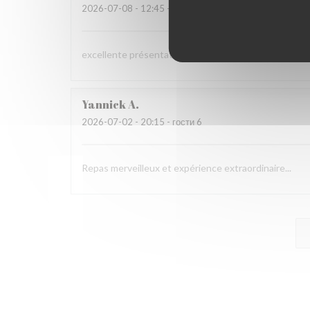
2026-07-08
- 12:45 - гости 3
excellente présentation dans les assiettes et saveur
Yannick
A
2026-07-02
- 20:15 - гости 6
Repas merveilleux et expérience extraordinaire...