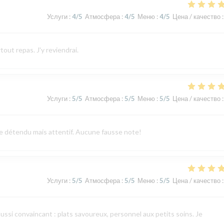
Услуги
:
4
/5
Атмосфера
:
4
/5
Меню
:
4
/5
Цена / качество
:
tout repas. J'y reviendrai.
Услуги
:
5
/5
Атмосфера
:
5
/5
Меню
:
5
/5
Цена / качество
:
vice détendu mais attentif. Aucune fausse note!
Услуги
:
5
/5
Атмосфера
:
5
/5
Меню
:
5
/5
Цена / качество
:
aussi convaincant : plats savoureux, personnel aux petits soins. Je