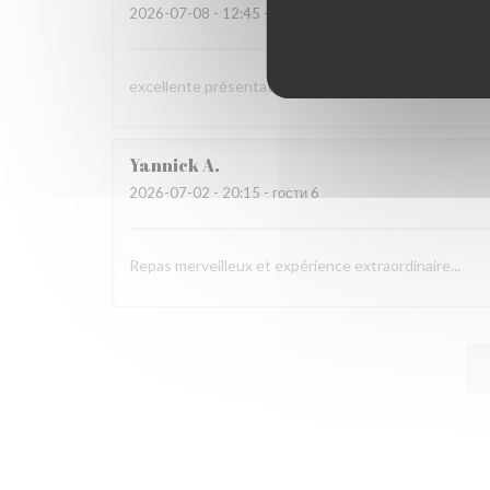
2026-07-08
- 12:45 - гости 3
excellente présentation dans les assiettes et saveur
Yannick
A
2026-07-02
- 20:15 - гости 6
Repas merveilleux et expérience extraordinaire...