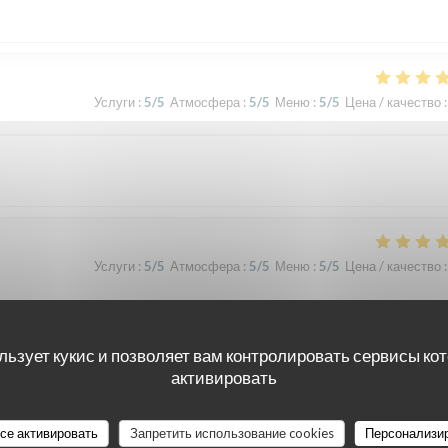
Услуги
:
5
/5
Атмосфера
:
5
/5
Меню
:
5
/5
Цена / качество
:
Услуги
:
5
/5
Атмосфера
:
5
/5
Меню
:
5
/5
Цена / качество
:
льзует кукис и позволяет вам контролировать сервисы ко
Услуги
:
5
/5
Атмосфера
:
5
/5
Меню
:
5
/5
Цена / качество
:
активировать
все активировать
Запретить использование cookies
Персонализи