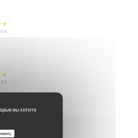
5
/5
5
/5
торые вы хотите
5
/5
ровать