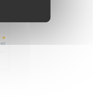
4
/5
4
/5