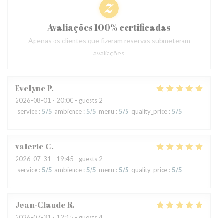
Avaliações 100% certificadas
Apenas os clientes que fizeram reservas submeteram
avaliações
Evelyne
P
2026-08-01
- 20:00 - guests 2
service
:
5
/5
ambience
:
5
/5
menu
:
5
/5
quality_price
:
5
/5
valerie
C
2026-07-31
- 19:45 - guests 2
service
:
5
/5
ambience
:
5
/5
menu
:
5
/5
quality_price
:
5
/5
Jean-Claude
R
2026-07-31
- 12:15 - guests 4