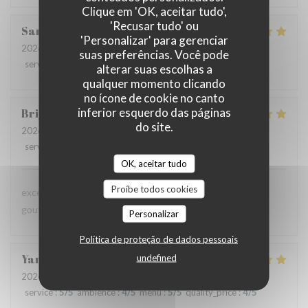
Clique em 'OK, aceitar tudo',
'Recusar tudo' ou
Sandrine
D
'Personalizar' para gerenciar
2026-07-09
- 12:30 - guests 6
suas preferências. Você pode
service
:
5
/5
ambience
:
5
/5
menu
:
5
/5
quality_price
:
5
/5
alterar suas escolhas a
qualquer momento clicando
no ícone de cookie no canto
inferior esquerdo das páginas
Brigitte
D
do site.
2026-07-08
- 12:45 - guests 3
service
:
4
/5
ambience
:
4
/5
menu
:
5
/5
quality_price
:
4
/5
OK, aceitar tudo
Proíbe todos cookies
excellente présentation dans les assiettes et saveur très
gouteuses pour les papilles
Personalizar
Política de proteção de dados pessoais
Yannick
A
undefined
2026-07-02
- 20:15 - guests 6
service
:
5
/5
ambience
:
4
/5
menu
:
5
/5
quality_price
:
4
/5