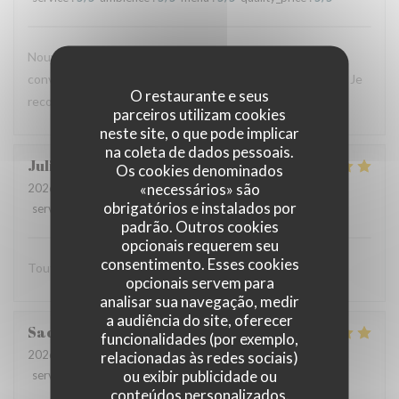
Nouvelle expérience hier, et le résultat est toujours aussi
convaincant : plats savoureux, personnel aux petits soins. Je
O restaurante e seus
recommande vivement !
parceiros utilizam cookies
neste site, o que pode implicar
na coleta de dados pessoais.
Julien
C
Os cookies denominados
«necessários» são
2026-07-16
- 20:00 - guests 2
obrigatórios e instalados por
service
:
5
/5
ambience
:
5
/5
menu
:
5
/5
quality_price
:
5
/5
padrão. Outros cookies
opcionais requerem seu
consentimento. Esses cookies
Tout est excellent Beaucoup de goût et de saveur
opcionais servem para
analisar sua navegação, medir
a audiência do site, oferecer
Sacha
B
funcionalidades (por exemplo,
2026-07-15
- 13:00 - guests 3
relacionadas às redes sociais)
ou exibir publicidade ou
service
:
5
/5
ambience
:
5
/5
menu
:
5
/5
quality_price
:
5
/5
conteúdos personalizados.