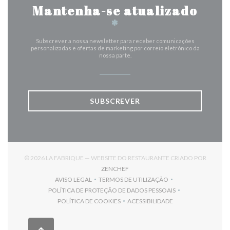
Mantenha-se atualizado
*
Subscrever a nossa newsletter para receber comunicações
personalizadas e ofertas de marketing por correio eletrónico da
nossa parte.
SUBSCREVER
© 2026 LA FABRIQUE — WEBSITE DO RESTAURANTE CRIADO POR
((ABRE NUMA NOVA JANELA))
ZENCHEF
AVISO LEGAL
TERMOS DE UTILIZAÇÃO
((ABRE NUMA NOVA JANELA))
((ABRE NUMA NOVA JANELA))
POLÍTICA DE PROTEÇÃO DE DADOS PESSOAIS
((ABRE NUMA NOVA JANELA))
POLÍTICA DE COOKIES
ACESSIBILIDADE
((ABRE NUMA NOVA JANELA))
((ABRE NUMA NOVA JANELA