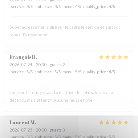
service
:
4
/5
ambience
:
4
/5
menu
:
4
/5
quality_price
:
4
/5
Super adresse rien a dire sur le cadre le service et surtout
repas. J'y reviendrai.
François
B
2026-07-24
- 20:30 - guests 2
service
:
5
/5
ambience
:
5
/5
menu
:
5
/5
quality_price
:
4
/5
Excellent. Tout y était. La maitrise des plats, le service
détendu mais attentif. Aucune fausse note!
Laurent
M
2026-07-23
- 20:00 - guests 3
service
:
5
/5
ambience
:
5
/5
menu
:
5
/5
quality_price
:
5
/5