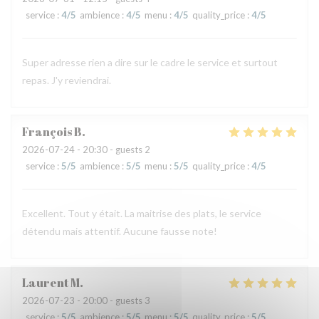
service
:
4
/5
ambience
:
4
/5
menu
:
4
/5
quality_price
:
4
/5
Super adresse rien a dire sur le cadre le service et surtout
repas. J'y reviendrai.
François
B
2026-07-24
- 20:30 - guests 2
service
:
5
/5
ambience
:
5
/5
menu
:
5
/5
quality_price
:
4
/5
Excellent. Tout y était. La maitrise des plats, le service
détendu mais attentif. Aucune fausse note!
Laurent
M
2026-07-23
- 20:00 - guests 3
service
:
5
/5
ambience
:
5
/5
menu
:
5
/5
quality_price
:
5
/5