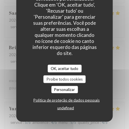
Clique em 'OK, aceitar tudo',
'Recusar tudo' ou
Sandrine
D
'Personalizar' para gerenciar
2026-07-09
- 12:30 - guests 6
suas preferências. Você pode
service
:
5
/5
ambience
:
5
/5
menu
:
5
/5
quality_price
:
5
/5
alterar suas escolhas a
qualquer momento clicando
no ícone de cookie no canto
inferior esquerdo das páginas
Brigitte
D
do site.
2026-07-08
- 12:45 - guests 3
service
:
4
/5
ambience
:
4
/5
menu
:
5
/5
quality_price
:
4
/5
OK, aceitar tudo
Proíbe todos cookies
excellente présentation dans les assiettes et saveur très
gouteuses pour les papilles
Personalizar
Política de proteção de dados pessoais
Yannick
A
undefined
2026-07-02
- 20:15 - guests 6
service
:
5
/5
ambience
:
4
/5
menu
:
5
/5
quality_price
:
4
/5