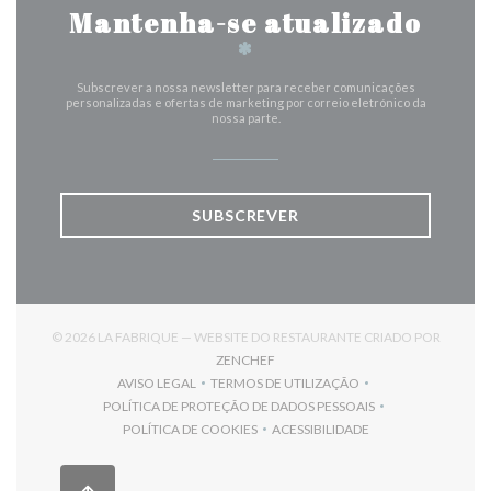
Mantenha-se atualizado
*
Subscrever a nossa newsletter para receber comunicações
personalizadas e ofertas de marketing por correio eletrónico da
nossa parte.
SUBSCREVER
© 2026 LA FABRIQUE — WEBSITE DO RESTAURANTE CRIADO POR
((ABRE NUMA NOVA JANELA))
ZENCHEF
AVISO LEGAL
TERMOS DE UTILIZAÇÃO
((ABRE NUMA NOVA JANELA))
((ABRE NUMA NOVA JANELA))
POLÍTICA DE PROTEÇÃO DE DADOS PESSOAIS
((ABRE NUMA NOVA JANELA))
POLÍTICA DE COOKIES
ACESSIBILIDADE
((ABRE NUMA NOVA JANELA))
((ABRE NUMA NOVA JANELA