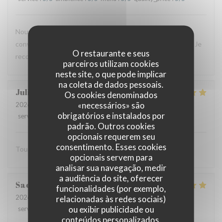
Nouvelle expérience hier, et le résultat est toujours aussi
convaincant : plats savoureux, personnel aux petits soins. Je
O restaurante e seus
recommande vivement !
parceiros utilizam cookies
neste site, o que pode implicar
na coleta de dados pessoais.
Julien
C
Os cookies denominados
«necessários» são
2026-07-16
- 20:00 - guests 2
obrigatórios e instalados por
service
:
5
/5
ambience
:
5
/5
menu
:
5
/5
quality_price
:
5
/5
padrão. Outros cookies
opcionais requerem seu
consentimento. Esses cookies
Tout est excellent Beaucoup de goût et de saveur
opcionais servem para
analisar sua navegação, medir
a audiência do site, oferecer
Sacha
B
funcionalidades (por exemplo,
2026-07-15
- 13:00 - guests 3
relacionadas às redes sociais)
ou exibir publicidade ou
service
:
5
/5
ambience
:
5
/5
menu
:
5
/5
quality_price
:
5
/5
conteúdos personalizados.