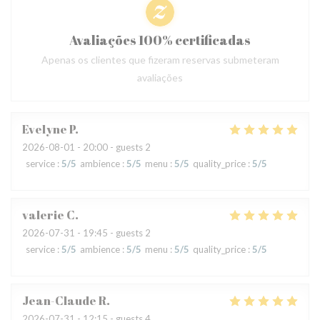
Avaliações 100% certificadas
Apenas os clientes que fizeram reservas submeteram
avaliações
Evelyne
P
2026-08-01
- 20:00 - guests 2
service
:
5
/5
ambience
:
5
/5
menu
:
5
/5
quality_price
:
5
/5
valerie
C
2026-07-31
- 19:45 - guests 2
service
:
5
/5
ambience
:
5
/5
menu
:
5
/5
quality_price
:
5
/5
Jean-Claude
R
2026-07-31
- 12:15 - guests 4