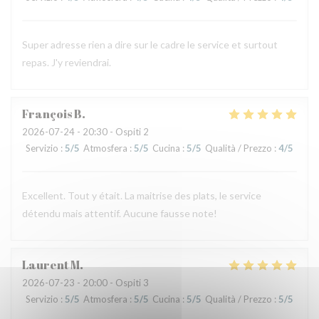
Super adresse rien a dire sur le cadre le service et surtout
repas. J'y reviendrai.
François
B
2026-07-24
- 20:30 - Ospiti 2
Servizio
:
5
/5
Atmosfera
:
5
/5
Cucina
:
5
/5
Qualità / Prezzo
:
4
/5
Excellent. Tout y était. La maitrise des plats, le service
détendu mais attentif. Aucune fausse note!
Laurent
M
2026-07-23
- 20:00 - Ospiti 3
Servizio
:
5
/5
Atmosfera
:
5
/5
Cucina
:
5
/5
Qualità / Prezzo
:
5
/5