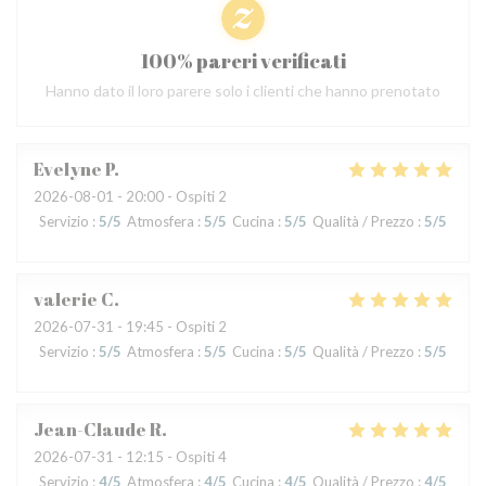
100% pareri verificati
Hanno dato il loro parere solo i clienti che hanno prenotato
Evelyne
P
2026-08-01
- 20:00 - Ospiti 2
Servizio
:
5
/5
Atmosfera
:
5
/5
Cucina
:
5
/5
Qualità / Prezzo
:
5
/5
valerie
C
2026-07-31
- 19:45 - Ospiti 2
Servizio
:
5
/5
Atmosfera
:
5
/5
Cucina
:
5
/5
Qualità / Prezzo
:
5
/5
Jean-Claude
R
2026-07-31
- 12:15 - Ospiti 4
Servizio
:
4
/5
Atmosfera
:
4
/5
Cucina
:
4
/5
Qualità / Prezzo
:
4
/5