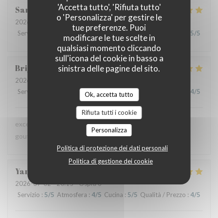
'Accetta tutto', 'Rifiuta tutto'
Sandrine
D
o 'Personalizza' per gestire le
2026-07-09
- 12:30 - Ospiti 6
tue preferenze. Puoi
Servizio
:
5
/5
Atmosfera
:
5
/5
Cucina
:
5
/5
Qualità / Prezzo
:
5
/5
modificare le tue scelte in
qualsiasi momento cliccando
sull'icona del cookie in basso a
Brigitte
D
sinistra delle pagine del sito.
2026-07-08
- 12:45 - Ospiti 3
Servizio
:
4
/5
Atmosfera
:
4
/5
Cucina
:
5
/5
Qualità / Prezzo
:
4
/5
Ok, accetta tutto
Rifiuta tutti i cookie
excellente présentation dans les assiettes et saveur très
Personalizza
gouteuses pour les papilles
Politica di protezione dei dati personali
Politica di gestione dei cookie
Yannick
A
2026-07-02
- 20:15 - Ospiti 6
Servizio
:
5
/5
Atmosfera
:
4
/5
Cucina
:
5
/5
Qualità / Prezzo
:
4
/5