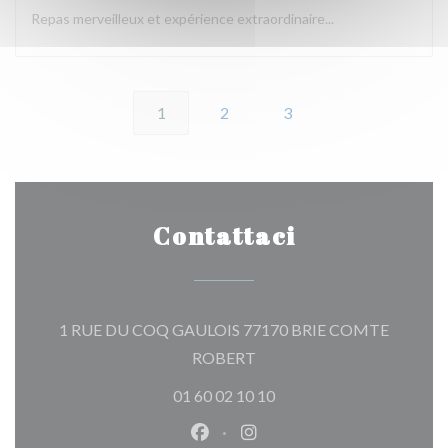
Repas merveilleux et expérience extraordinaire...
1
2
3
Contattaci
1 RUE DU COQ GAULOIS 77170 BRIE COMTE
((apre una nuova finestra))
ROBERT
01 60 02 10 10
Facebook ((apre una nuova fines
Instagram ((apre una nuov