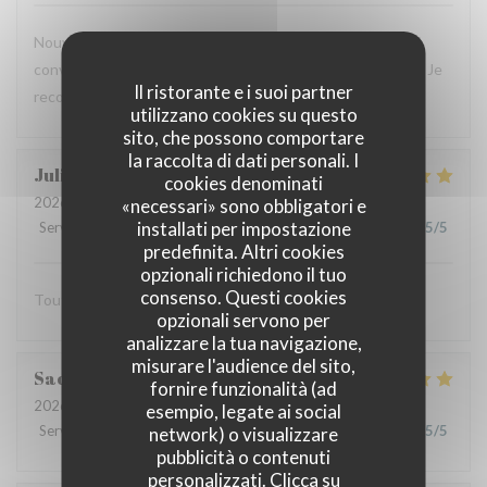
Nouvelle expérience hier, et le résultat est toujours aussi
convaincant : plats savoureux, personnel aux petits soins. Je
Il ristorante e i suoi partner
recommande vivement !
utilizzano cookies su questo
sito, che possono comportare
la raccolta di dati personali. I
Julien
C
cookies denominati
2026-07-16
- 20:00 - Ospiti 2
«necessari» sono obbligatori e
installati per impostazione
Servizio
:
5
/5
Atmosfera
:
5
/5
Cucina
:
5
/5
Qualità / Prezzo
:
5
/5
predefinita. Altri cookies
opzionali richiedono il tuo
consenso. Questi cookies
Tout est excellent Beaucoup de goût et de saveur
opzionali servono per
analizzare la tua navigazione,
misurare l'audience del sito,
Sacha
B
fornire funzionalità (ad
2026-07-15
- 13:00 - Ospiti 3
esempio, legate ai social
Servizio
:
5
/5
Atmosfera
:
5
/5
Cucina
:
5
/5
Qualità / Prezzo
:
5
/5
network) o visualizzare
pubblicità o contenuti
personalizzati. Clicca su