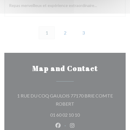
Repas merveilleux et expérience extraordinaire...
1
2
3
Map and Contact
1 RUE DU COQ GAULOIS 77170 BRIE COMTE
((opens in a new window))
ROBERT
01 60 02 10 10
Facebook ((opens in a new wind
Instagram ((opens in a n