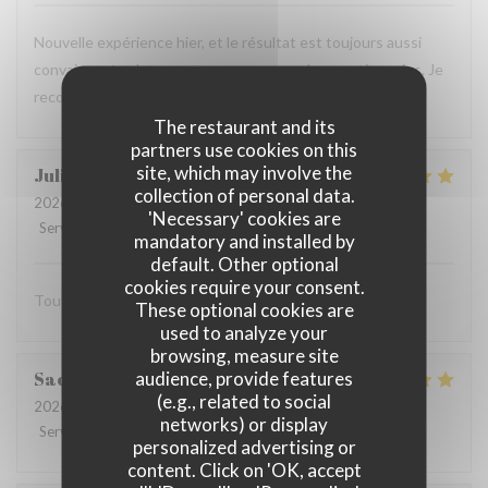
Nouvelle expérience hier, et le résultat est toujours aussi
convaincant : plats savoureux, personnel aux petits soins. Je
recommande vivement !
The restaurant and its
partners use cookies on this
site, which may involve the
Julien
C
collection of personal data.
2026-07-16
- 20:00 - Guests 2
'Necessary' cookies are
Service
:
5
/5
Ambiance
:
5
/5
Food
:
5
/5
Value
:
5
/5
mandatory and installed by
default. Other optional
cookies require your consent.
Tout est excellent Beaucoup de goût et de saveur
These optional cookies are
used to analyze your
browsing, measure site
audience, provide features
Sacha
B
(e.g., related to social
2026-07-15
- 13:00 - Guests 3
networks) or display
Service
:
5
/5
Ambiance
:
5
/5
Food
:
5
/5
Value
:
5
/5
personalized advertising or
content. Click on 'OK, accept