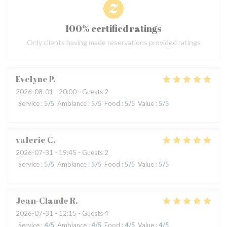
100% certified ratings
Only clients having made reservations provided ratings
Evelyne
P
2026-08-01
- 20:00 - Guests 2
Service
:
5
/5
Ambiance
:
5
/5
Food
:
5
/5
Value
:
5
/5
valerie
C
2026-07-31
- 19:45 - Guests 2
Service
:
5
/5
Ambiance
:
5
/5
Food
:
5
/5
Value
:
5
/5
Jean-Claude
R
2026-07-31
- 12:15 - Guests 4
Service
:
4
/5
Ambiance
:
4
/5
Food
:
4
/5
Value
:
4
/5