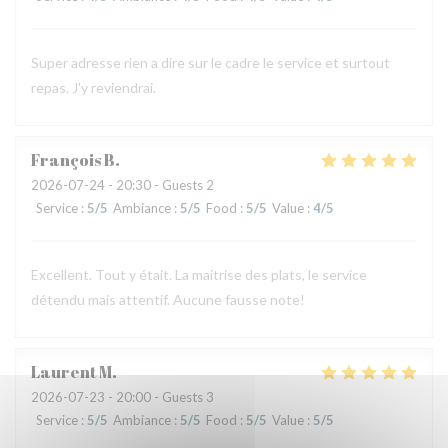
Super adresse rien a dire sur le cadre le service et surtout
repas. J'y reviendrai.
François
B
2026-07-24
- 20:30 - Guests 2
Service
:
5
/5
Ambiance
:
5
/5
Food
:
5
/5
Value
:
4
/5
Excellent. Tout y était. La maitrise des plats, le service
détendu mais attentif. Aucune fausse note!
Laurent
M
2026-07-23
- 20:00 - Guests 3
Service
:
5
/5
Ambiance
:
5
/5
Food
:
5
/5
Value
:
5
/5