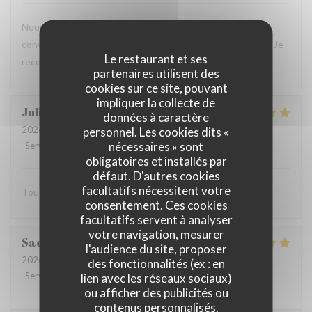
Nouvelle expérience hier, et le résultat est toujours aussi
convaincant : plats savoureux, personnel aux petits soins. Je
Le restaurant et ses
recommande vivement !
partenaires utilisent des
cookies sur ce site, pouvant
impliquer la collecte de
Julien
C
données à caractère
2026-07-16
- 20:00 - Couverts 2
personnel. Les cookies dits «
nécessaires » sont
Service
:
5
/5
Ambiance
:
5
/5
Cuisine
:
5
/5
Qualité / Prix
:
5
/5
obligatoires et installés par
défaut. D'autres cookies
facultatifs nécessitent votre
Tout est excellent Beaucoup de goût et de saveur
consentement. Ces cookies
facultatifs servent à analyser
votre navigation, mesurer
Sacha
B
l'audience du site, proposer
2026-07-15
- 13:00 - Couverts 3
des fonctionnalités (ex : en
Service
:
5
/5
Ambiance
:
5
/5
Cuisine
:
5
/5
Qualité / Prix
:
5
/5
lien avec les réseaux sociaux)
ou afficher des publicités ou
contenus personnalisés.