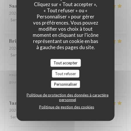
Cliquez sur « Tout accepter »,
Sandrine
D
« Tout refuser » ou «
2026-07-09
- 12:30 - Couverts 6
Personnaliser » pour gérer
Service
:
5
/5
Ambiance
:
5
/5
Cuisine
:
5
/5
Qualité / Prix
:
5
/5
vos préférences. Vous pouvez
modifier vos choix à tout
moment en cliquant sur l'icône
Brigitte
D
représentant un cookie en bas
à gauche des pages du site.
2026-07-08
- 12:45 - Couverts 3
Service
:
4
/5
Ambiance
:
4
/5
Cuisine
:
5
/5
Qualité / Prix
:
4
/5
Tout accepter
Tout refuser
excellente présentation dans les assiettes et saveur très
gouteuses pour les papilles
Personnaliser
Politique de protection des données à caractère
personnel
Yannick
A
Politique de gestion des cookies
2026-07-02
- 20:15 - Couverts 6
Service
:
5
/5
Ambiance
:
4
/5
Cuisine
:
5
/5
Qualité / Prix
:
4
/5