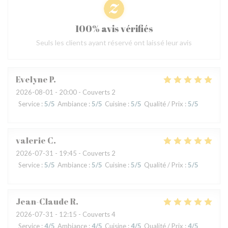
100% avis vérifiés
Seuls les clients ayant réservé ont laissé leur avis
Evelyne
P
2026-08-01
- 20:00 - Couverts 2
Service
:
5
/5
Ambiance
:
5
/5
Cuisine
:
5
/5
Qualité / Prix
:
5
/5
valerie
C
2026-07-31
- 19:45 - Couverts 2
Service
:
5
/5
Ambiance
:
5
/5
Cuisine
:
5
/5
Qualité / Prix
:
5
/5
Jean-Claude
R
2026-07-31
- 12:15 - Couverts 4
Service
:
4
/5
Ambiance
:
4
/5
Cuisine
:
4
/5
Qualité / Prix
:
4
/5