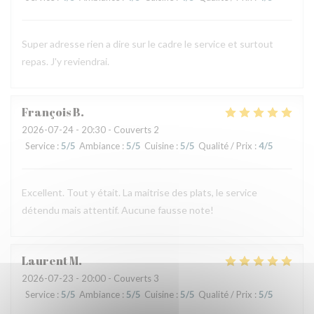
Super adresse rien a dire sur le cadre le service et surtout
repas. J'y reviendrai.
François
B
2026-07-24
- 20:30 - Couverts 2
Service
:
5
/5
Ambiance
:
5
/5
Cuisine
:
5
/5
Qualité / Prix
:
4
/5
Excellent. Tout y était. La maitrise des plats, le service
détendu mais attentif. Aucune fausse note!
Laurent
M
2026-07-23
- 20:00 - Couverts 3
Service
:
5
/5
Ambiance
:
5
/5
Cuisine
:
5
/5
Qualité / Prix
:
5
/5