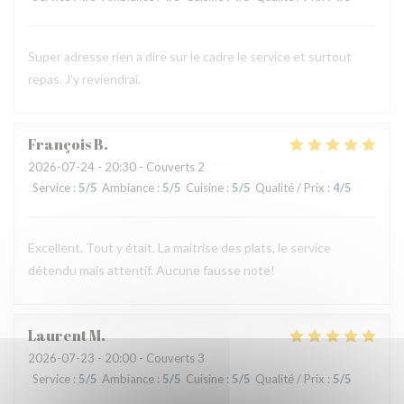
Super adresse rien a dire sur le cadre le service et surtout
repas. J'y reviendrai.
François
B
2026-07-24
- 20:30 - Couverts 2
Service
:
5
/5
Ambiance
:
5
/5
Cuisine
:
5
/5
Qualité / Prix
:
4
/5
Excellent. Tout y était. La maitrise des plats, le service
détendu mais attentif. Aucune fausse note!
Laurent
M
2026-07-23
- 20:00 - Couverts 3
Service
:
5
/5
Ambiance
:
5
/5
Cuisine
:
5
/5
Qualité / Prix
:
5
/5