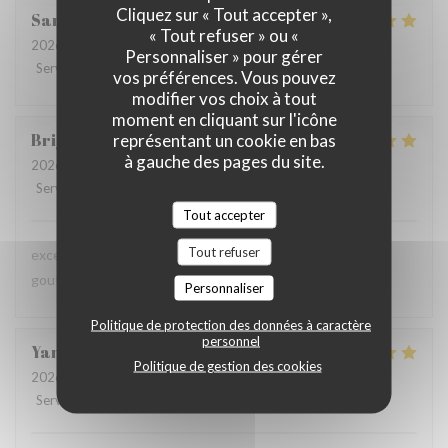
Cliquez sur « Tout accepter »,
Sandrine
D
« Tout refuser » ou «
2026-07-09
- 12:30 - Couverts 6
Personnaliser » pour gérer
Service
:
5
/5
Ambiance
:
5
/5
Cuisine
:
5
/5
Qualité / Prix
:
5
/5
vos préférences. Vous pouvez
modifier vos choix à tout
moment en cliquant sur l'icône
Brigitte
D
représentant un cookie en bas
à gauche des pages du site.
2026-07-08
- 12:45 - Couverts 3
Service
:
4
/5
Ambiance
:
4
/5
Cuisine
:
5
/5
Qualité / Prix
:
4
/5
Tout accepter
Tout refuser
excellente présentation dans les assiettes et saveur très
gouteuses pour les papilles
Personnaliser
Politique de protection des données à caractère
personnel
Yannick
A
Politique de gestion des cookies
2026-07-02
- 20:15 - Couverts 6
Service
:
5
/5
Ambiance
:
4
/5
Cuisine
:
5
/5
Qualité / Prix
:
4
/5