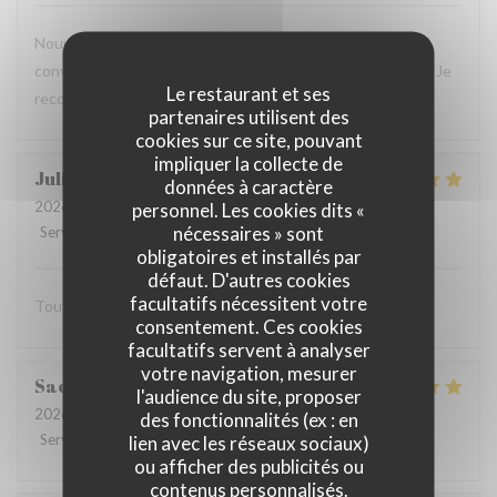
Nouvelle expérience hier, et le résultat est toujours aussi
convaincant : plats savoureux, personnel aux petits soins. Je
Le restaurant et ses
recommande vivement !
partenaires utilisent des
cookies sur ce site, pouvant
impliquer la collecte de
Julien
C
données à caractère
2026-07-16
- 20:00 - Couverts 2
personnel. Les cookies dits «
nécessaires » sont
Service
:
5
/5
Ambiance
:
5
/5
Cuisine
:
5
/5
Qualité / Prix
:
5
/5
obligatoires et installés par
défaut. D'autres cookies
facultatifs nécessitent votre
Tout est excellent Beaucoup de goût et de saveur
consentement. Ces cookies
facultatifs servent à analyser
votre navigation, mesurer
Sacha
B
l'audience du site, proposer
2026-07-15
- 13:00 - Couverts 3
des fonctionnalités (ex : en
Service
:
5
/5
Ambiance
:
5
/5
Cuisine
:
5
/5
Qualité / Prix
:
5
/5
lien avec les réseaux sociaux)
ou afficher des publicités ou
contenus personnalisés.