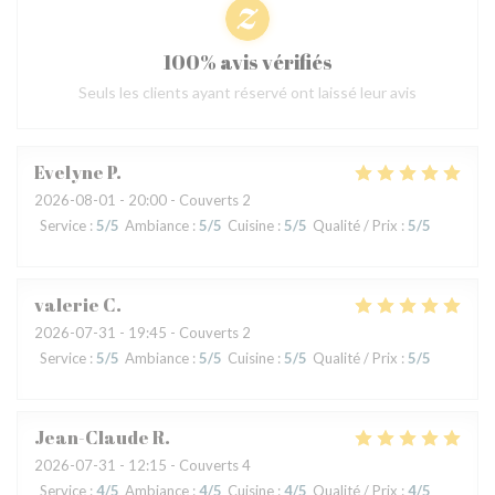
100% avis vérifiés
Seuls les clients ayant réservé ont laissé leur avis
Evelyne
P
2026-08-01
- 20:00 - Couverts 2
Service
:
5
/5
Ambiance
:
5
/5
Cuisine
:
5
/5
Qualité / Prix
:
5
/5
valerie
C
2026-07-31
- 19:45 - Couverts 2
Service
:
5
/5
Ambiance
:
5
/5
Cuisine
:
5
/5
Qualité / Prix
:
5
/5
Jean-Claude
R
2026-07-31
- 12:15 - Couverts 4
Service
:
4
/5
Ambiance
:
4
/5
Cuisine
:
4
/5
Qualité / Prix
:
4
/5