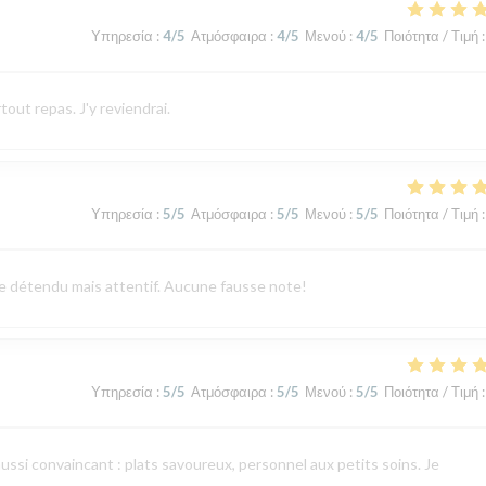
Υπηρεσία
:
4
/5
Ατμόσφαιρα
:
4
/5
Μενού
:
4
/5
Ποιότητα / Τιμή
:
tout repas. J'y reviendrai.
Υπηρεσία
:
5
/5
Ατμόσφαιρα
:
5
/5
Μενού
:
5
/5
Ποιότητα / Τιμή
:
vice détendu mais attentif. Aucune fausse note!
Υπηρεσία
:
5
/5
Ατμόσφαιρα
:
5
/5
Μενού
:
5
/5
Ποιότητα / Τιμή
:
aussi convaincant : plats savoureux, personnel aux petits soins. Je