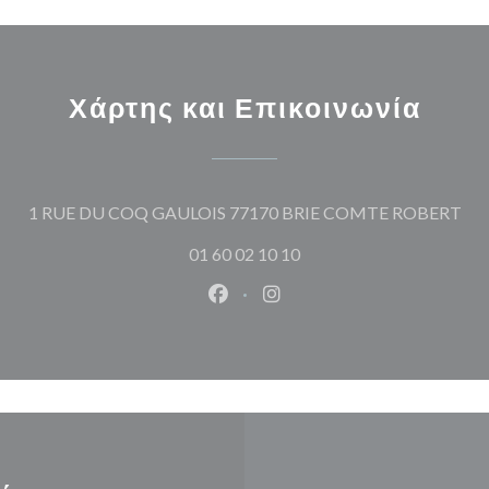
Χάρτης και Επικοινωνία
((α
1 RUE DU COQ GAULOIS 77170 BRIE COMTE ROBERT
01 60 02 10 10
Facebook ((ανοίγει σε νέο παρά
Instagram ((ανοίγει σε νέ