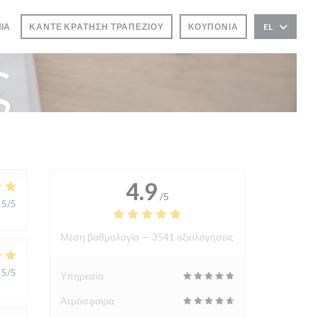
ΝΊΑ
ΚΆΝΤΕ ΚΡΆΤΗΣΗ ΤΡΑΠΕΖΙΟΎ
ΚΟΥΠΌΝΙΑ
EL
ΡΟ))
ς
4.9
/5
5
/5
Μέση βαθμολογία —
3541 αξιολογήσεις
5
/5
Υπηρεσία
Ατμόσφαιρα