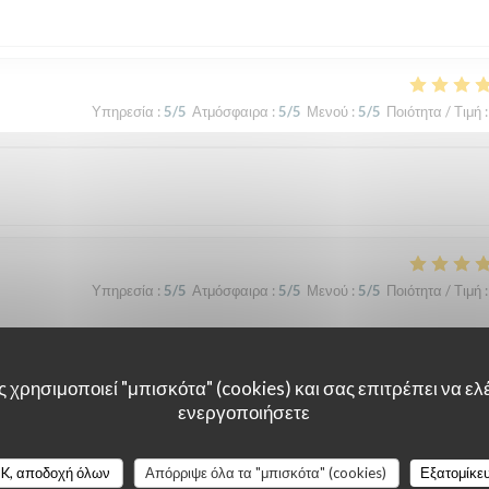
Υπηρεσία
:
5
/5
Ατμόσφαιρα
:
5
/5
Μενού
:
5
/5
Ποιότητα / Τιμή
:
Υπηρεσία
:
5
/5
Ατμόσφαιρα
:
5
/5
Μενού
:
5
/5
Ποιότητα / Τιμή
:
 χρησιμοποιεί "μπισκότα" (cookies) και σας επιτρέπει να ελέ
Υπηρεσία
:
5
/5
Ατμόσφαιρα
:
5
/5
Μενού
:
5
/5
Ποιότητα / Τιμή
:
ενεργοποιήσετε
K, αποδοχή όλων
Απόρριψε όλα τα "μπισκότα" (cookies)
Εξατομίκε