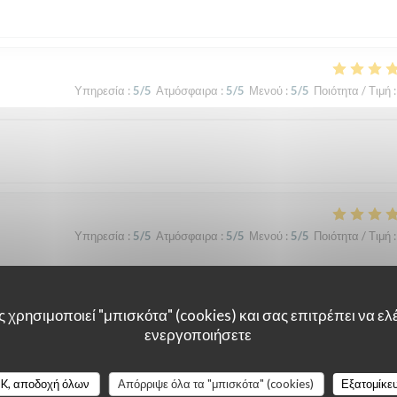
Υπηρεσία
:
5
/5
Ατμόσφαιρα
:
5
/5
Μενού
:
5
/5
Ποιότητα / Τιμή
:
Υπηρεσία
:
5
/5
Ατμόσφαιρα
:
5
/5
Μενού
:
5
/5
Ποιότητα / Τιμή
:
 χρησιμοποιεί "μπισκότα" (cookies) και σας επιτρέπει να ελέ
Υπηρεσία
:
5
/5
Ατμόσφαιρα
:
5
/5
Μενού
:
5
/5
Ποιότητα / Τιμή
:
ενεργοποιήσετε
K, αποδοχή όλων
Απόρριψε όλα τα "μπισκότα" (cookies)
Εξατομίκε