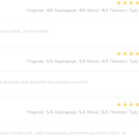
Υπηρεσία
:
4
/5
Ατμόσφαιρα
:
4
/5
Μενού
:
4
/5
Ποιότητα / Τιμή
:
tout repas. J'y reviendrai.
Υπηρεσία
:
5
/5
Ατμόσφαιρα
:
5
/5
Μενού
:
5
/5
Ποιότητα / Τιμή
:
vice détendu mais attentif. Aucune fausse note!
Υπηρεσία
:
5
/5
Ατμόσφαιρα
:
5
/5
Μενού
:
5
/5
Ποιότητα / Τιμή
:
aussi convaincant : plats savoureux, personnel aux petits soins. Je