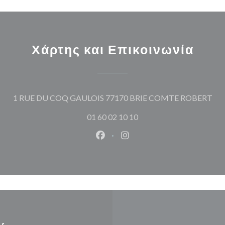
Χάρτης και Επικοινωνία
((α
1 RUE DU COQ GAULOIS 77170 BRIE COMTE ROBERT
01 60 02 10 10
Facebook ((ανοίγει σε νέο παρά
Instagram ((ανοίγει σε νέ