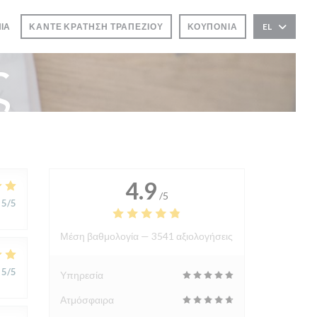
ΝΊΑ
ΚΆΝΤΕ ΚΡΆΤΗΣΗ ΤΡΑΠΕΖΙΟΎ
ΚΟΥΠΌΝΙΑ
EL
ΡΟ))
ς
4.9
/5
5
/5
Μέση βαθμολογία —
3541 αξιολογήσεις
5
/5
Υπηρεσία
Ατμόσφαιρα