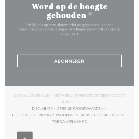
Word op de hoogte
gehouden
*
Schrijf je in op onze nieuwsbrief om gepersonaliseerde
communicatie en marketingaanbiedingen per e-mail van ons te
ontvangen.
ABONNEREN
© 2026 LA FABRIQUE — RESTAURANT WEBSITE GECREËERD DOOR
((OPENT IN EEN NIEUW VENSTER))
ZENCHEF
DISCLAIMER
GEBRUIKSVOORWAARDEN
((OPENT IN EEN NIEUW VENSTER))
((OPENT IN EEN NIEUW VENSTER)
BELEID BESCHERMING PERSOONSGEGEVENS
COOKIES BELEID
((OPENT IN EEN NIEUW VENSTER))
((OPENT IN EEN
TOEGANKELIJKHEID
((OPENT IN EEN NIEUW VENSTER))