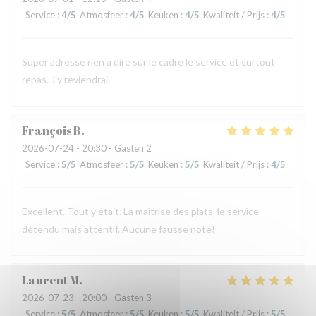
Service
:
4
/5
Atmosfeer
:
4
/5
Keuken
:
4
/5
Kwaliteit / Prijs
:
4
/5
Super adresse rien a dire sur le cadre le service et surtout
repas. J'y reviendrai.
François
B
2026-07-24
- 20:30 - Gasten 2
Service
:
5
/5
Atmosfeer
:
5
/5
Keuken
:
5
/5
Kwaliteit / Prijs
:
4
/5
Excellent. Tout y était. La maitrise des plats, le service
détendu mais attentif. Aucune fausse note!
Laurent
M
2026-07-23
- 20:00 - Gasten 3
Service
:
5
/5
Atmosfeer
:
5
/5
Keuken
:
5
/5
Kwaliteit / Prijs
:
5
/5