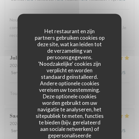
Nouvelle expérience hier, et le résultat est toujours aussi
convaincant : plats savoureux, personnel aux petits soins. Je
Het restaurant en zijn
recommande vivement !
partners gebruiken cookies op
deze site, wat kan leiden tot
de verzameling van
persoonsgegevens.
Julien
C
'Noodzakelijke' cookies zijn
2026-07-16
- 20:00 - Gasten 2
verplicht en worden
Service
:
5
/5
Atmosfeer
:
5
/5
Keuken
:
5
/5
Kwaliteit / Prijs
:
5
/5
standaard geïnstalleerd.
Andere optionele cookies
vereisen uw toestemming.
Tout est excellent Beaucoup de goût et de saveur
Deze optionele cookies
worden gebruikt om uw
navigatie te analyseren, het
Sacha
B
sitepubliek te meten, functies
te bieden (bijv. gerelateerd
2026-07-15
- 13:00 - Gasten 3
aan sociale netwerken) of
Service
:
5
/5
Atmosfeer
:
5
/5
Keuken
:
5
/5
Kwaliteit / Prijs
:
5
/5
gepersonaliseerde