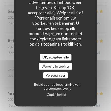
advertenties of inhoud weer
te geven. Klik op 'OK,
Sandrine
D
accepteer alle', 'Weiger alle' of
'Personaliseer' om uw
2026-07-09
- 12:30 - Gasten 6
voorkeuren te beheren. U
Service
:
5
/5
Atmosfeer
:
5
/5
Keuken
:
5
/5
Kwaliteit / Prijs
:
5
/5
kunt uw keuzes op elk
moment wijzigen door op het
cookiepictogram linksonder
Brigitte
D
op de sitepagina's te klikken.
2026-07-08
- 12:45 - Gasten 3
Service
:
4
/5
Atmosfeer
:
4
/5
Keuken
:
5
/5
Kwaliteit / Prijs
:
4
/5
OK, accepteer alle
Weiger alle cookies
excellente présentation dans les assiettes et saveur très
Personaliseer
gouteuses pour les papilles
Beleid voor de bescherming van
persoonsgegevens
Yannick
A
Cookiebeleid
2026-07-02
- 20:15 - Gasten 6
Service
:
5
/5
Atmosfeer
:
4
/5
Keuken
:
5
/5
Kwaliteit / Prijs
:
4
/5