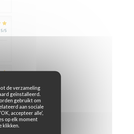
5
/5
5
/5
 tot de verzameling
ard geïnstalleerd.
worden gebruikt om
relateerd aan sociale
5
/5
OK, accepteer alle',
zes op elk moment
 klikken.