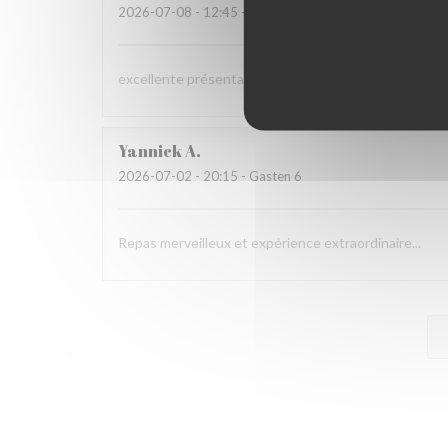
2026-07-08
- 12:45 - Gasten 3
excellente présentation dans les assiettes et saveur
Yannick
A
2026-07-02
- 20:15 - Gasten 6
Repas merveilleux et expérience extraordinaire...