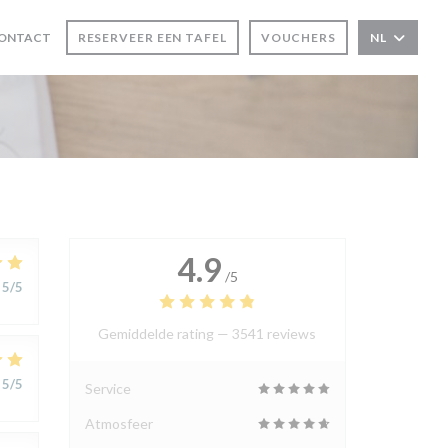
CONTACT
RESERVEER EEN TAFEL
VOUCHERS
NL
 VENSTER))
4.9
/5
5
/5
Gemiddelde rating —
3541 reviews
5
/5
Service
Atmosfeer