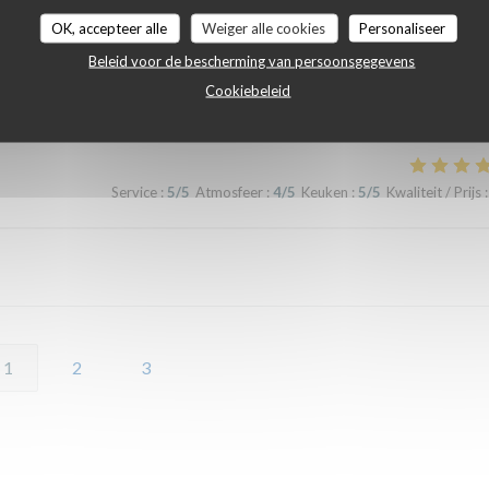
Service
:
4
/5
Atmosfeer
:
4
/5
Keuken
:
5
/5
Kwaliteit / Prijs
:
OK, accepteer alle
Weiger alle cookies
Personaliseer
Beleid voor de bescherming van persoonsgegevens
 très gouteuses pour les papilles
Cookiebeleid
Service
:
5
/5
Atmosfeer
:
4
/5
Keuken
:
5
/5
Kwaliteit / Prijs
:
1
2
3