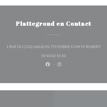
Plattegrond en Contact
((o
1 RUE DU COQ GAULOIS 77170 BRIE COMTE ROBERT
01 60 02 10 10
Facebook ((opent in een nieuw 
Instagram ((opent in een 