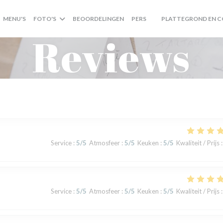
MENU'S
FOTO'S
BEOORDELINGEN
PERS
PLATTEGROND EN 
((OPENT IN EEN NIEUW
Reviews
Service
:
5
/5
Atmosfeer
:
5
/5
Keuken
:
5
/5
Kwaliteit / Prijs
:
Service
:
5
/5
Atmosfeer
:
5
/5
Keuken
:
5
/5
Kwaliteit / Prijs
: