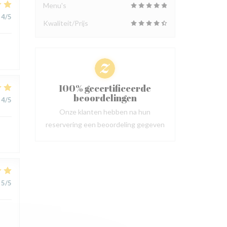
Menu's
4
/5
Kwaliteit/Prijs
100% gecertificeerde
beoordelingen
4
/5
Onze klanten hebben na hun
reservering een beoordeling gegeven
5
/5