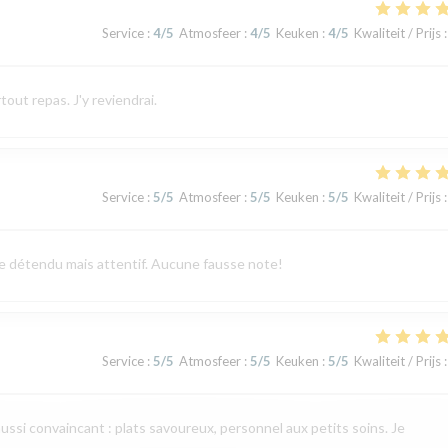
Service
:
4
/5
Atmosfeer
:
4
/5
Keuken
:
4
/5
Kwaliteit / Prijs
:
tout repas. J'y reviendrai.
Service
:
5
/5
Atmosfeer
:
5
/5
Keuken
:
5
/5
Kwaliteit / Prijs
:
vice détendu mais attentif. Aucune fausse note!
Service
:
5
/5
Atmosfeer
:
5
/5
Keuken
:
5
/5
Kwaliteit / Prijs
:
aussi convaincant : plats savoureux, personnel aux petits soins. Je