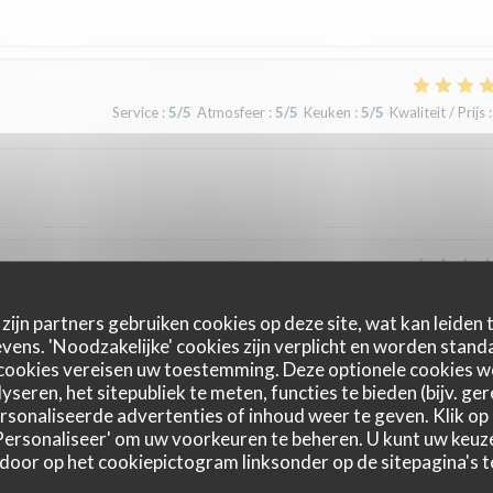
Service
:
5
/5
Atmosfeer
:
5
/5
Keuken
:
5
/5
Kwaliteit / Prijs
:
Service
:
5
/5
Atmosfeer
:
5
/5
Keuken
:
5
/5
Kwaliteit / Prijs
:
zijn partners gebruiken cookies op deze site, wat kan leiden
ens. 'Noodzakelijke' cookies zijn verplicht en worden standa
cookies vereisen uw toestemming. Deze optionele cookies 
yseren, het sitepubliek te meten, functies te bieden (bijv. ge
Service
:
5
/5
Atmosfeer
:
5
/5
Keuken
:
5
/5
Kwaliteit / Prijs
:
sonaliseerde advertenties of inhoud weer te geven. Klik op '
 'Personaliseer' om uw voorkeuren te beheren. U kunt uw keu
 door op het cookiepictogram linksonder op de sitepagina's te