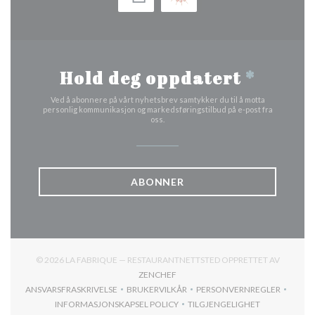
Hold deg oppdatert
*
Ved å abonnere på vårt nyhetsbrev samtykker du til å motta
personlig kommunikasjon og markedsføringstilbud på e-post fra
oss.
ABONNER
© 2026 LA FABRIQUE — RESTAURANTNETTSTED OPPRETTET AV
((ÅPNER I ET NYTT VINDU))
ZENCHEF
ANSVARSFRASKRIVELSE
BRUKERVILKÅR
PERSONVERNREGLER
((ÅPNER I ET NYTT VINDU))
((ÅPNER I ET NYTT VINDU))
((ÅPNER I ET NYTT
INFORMASJONSKAPSEL POLICY
TILGJENGELIGHET
((ÅPNER I ET NYTT VINDU))
((ÅPNER I ET NYTT VIND