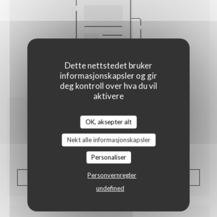
Dette nettstedet bruker
informasjonskapsler og gir
deg kontroll over hva du vil
aktivere
15/07/2011
OK, aksepter alt
Le petit futé
Nekt alle informasjonskapsler
Personaliser
Personvernregler
((ÅPNER I ET NYTT VINDU
LES ARTIKKELEN
undefined