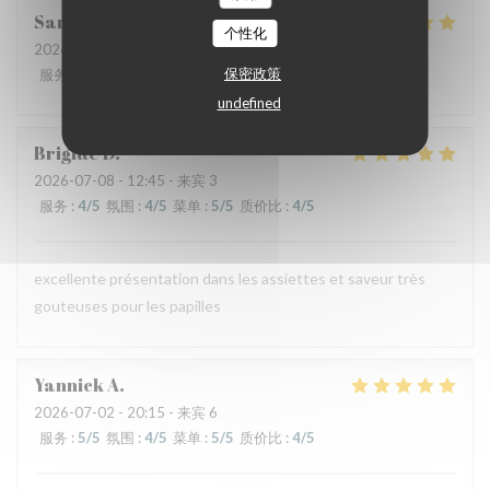
Sandrine
D
个性化
2026-07-09
- 12:30 - 来宾 6
保密政策
服务
:
5
/5
氛围
:
5
/5
菜单
:
5
/5
质价比
:
5
/5
undefined
Brigitte
D
2026-07-08
- 12:45 - 来宾 3
服务
:
4
/5
氛围
:
4
/5
菜单
:
5
/5
质价比
:
4
/5
excellente présentation dans les assiettes et saveur très
gouteuses pour les papilles
Yannick
A
2026-07-02
- 20:15 - 来宾 6
服务
:
5
/5
氛围
:
4
/5
菜单
:
5
/5
质价比
:
4
/5