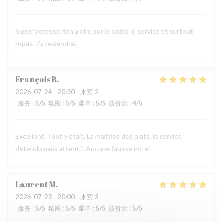
Super adresse rien a dire sur le cadre le service et surtout
repas. J'y reviendrai.
François
B
2026-07-24
- 20:30 - 来宾 2
服务
:
5
/5
氛围
:
5
/5
菜单
:
5
/5
质价比
:
4
/5
Excellent. Tout y était. La maitrise des plats, le service
détendu mais attentif. Aucune fausse note!
Laurent
M
2026-07-23
- 20:00 - 来宾 3
服务
:
5
/5
氛围
:
5
/5
菜单
:
5
/5
质价比
:
5
/5