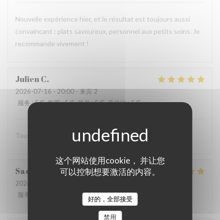
Nouvelle expérience hier, et le résultat est toujours aussi
convaincant : plats savoureux, personnel aux petits soins. Je
recommande vivement !
Julien
C
2026-07-16
- 20:00 - 来宾 2
服务
:
5
/5
氛围
:
5
/5
菜单
:
5
/5
质价比
:
5
/5
Tout est excellent Beaucoup de goût et de saveur
这个网站使用cookie， 并让您
Sacha
B
可以控制想要激活的内容。
2026-07-15
- 13:00 - 来宾 3
服务
:
5
/5
氛围
:
5
/5
菜单
:
5
/5
质价比
:
5
/5
好的，全部接受
禁用