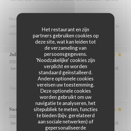
Nouvelle expérience hier, et le résultat est toujours aussi
convaincant : plats savoureux, personnel aux petits soins. Je
Het restaurant en zijn
recommande vivement !
partners gebruiken cookies op
deze site, wat kan leiden tot
de verzameling van
persoonsgegevens.
Julien
C
'Noodzakelijke' cookies zijn
2026-07-16
- 20:00 - Gasten 2
verplicht en worden
Service
:
5
/5
Atmosfeer
:
5
/5
Keuken
:
5
/5
Kwaliteit / Prijs
:
5
/5
standaard geïnstalleerd.
Andere optionele cookies
vereisen uw toestemming.
Tout est excellent Beaucoup de goût et de saveur
Deze optionele cookies
worden gebruikt om uw
navigatie te analyseren, het
Sacha
B
sitepubliek te meten, functies
te bieden (bijv. gerelateerd
2026-07-15
- 13:00 - Gasten 3
aan sociale netwerken) of
Service
:
5
/5
Atmosfeer
:
5
/5
Keuken
:
5
/5
Kwaliteit / Prijs
:
5
/5
gepersonaliseerde