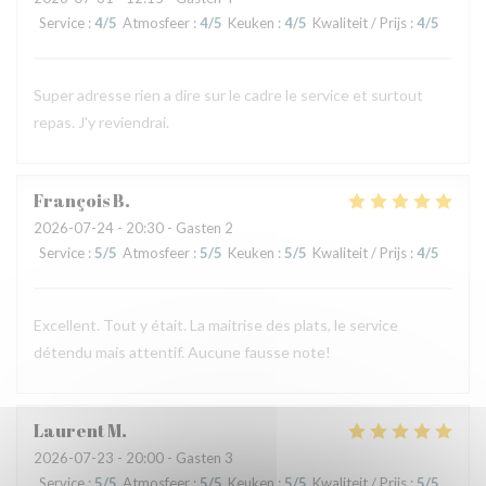
Service
:
4
/5
Atmosfeer
:
4
/5
Keuken
:
4
/5
Kwaliteit / Prijs
:
4
/5
Super adresse rien a dire sur le cadre le service et surtout
repas. J'y reviendrai.
François
B
2026-07-24
- 20:30 - Gasten 2
Service
:
5
/5
Atmosfeer
:
5
/5
Keuken
:
5
/5
Kwaliteit / Prijs
:
4
/5
Excellent. Tout y était. La maitrise des plats, le service
détendu mais attentif. Aucune fausse note!
Laurent
M
2026-07-23
- 20:00 - Gasten 3
Service
:
5
/5
Atmosfeer
:
5
/5
Keuken
:
5
/5
Kwaliteit / Prijs
:
5
/5