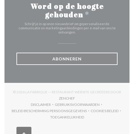
Word op de hoogte
gehouden
*
Schrijf je in op onze nieuwsbrief om gepersonaliseerde
communicatie en marketingaanbiedingen per e-mail van ons te
ontvangen.
ABONNEREN
© 2026 LA FABRIQUE — RESTAURANT WEBSITE GECREËERD DOOR
((OPENT IN EEN NIEUW VENSTER))
ZENCHEF
DISCLAIMER
GEBRUIKSVOORWAARDEN
((OPENT IN EEN NIEUW VENSTER))
((OPENT IN EEN NIEUW VENSTER)
BELEID BESCHERMING PERSOONSGEGEVENS
COOKIES BELEID
((OPENT IN EEN NIEUW VENSTER))
((OPENT IN EEN
TOEGANKELIJKHEID
((OPENT IN EEN NIEUW VENSTER))