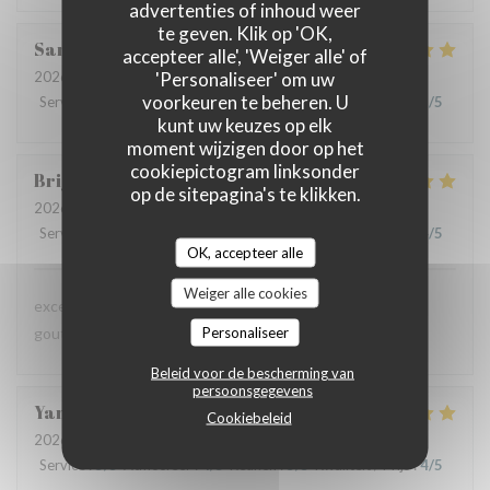
advertenties of inhoud weer
te geven. Klik op 'OK,
Sandrine
D
accepteer alle', 'Weiger alle' of
'Personaliseer' om uw
2026-07-09
- 12:30 - Gasten 6
voorkeuren te beheren. U
Service
:
5
/5
Atmosfeer
:
5
/5
Keuken
:
5
/5
Kwaliteit / Prijs
:
5
/5
kunt uw keuzes op elk
moment wijzigen door op het
cookiepictogram linksonder
Brigitte
D
op de sitepagina's te klikken.
2026-07-08
- 12:45 - Gasten 3
Service
:
4
/5
Atmosfeer
:
4
/5
Keuken
:
5
/5
Kwaliteit / Prijs
:
4
/5
OK, accepteer alle
Weiger alle cookies
excellente présentation dans les assiettes et saveur très
Personaliseer
gouteuses pour les papilles
Beleid voor de bescherming van
persoonsgegevens
Yannick
A
Cookiebeleid
2026-07-02
- 20:15 - Gasten 6
Service
:
5
/5
Atmosfeer
:
4
/5
Keuken
:
5
/5
Kwaliteit / Prijs
:
4
/5