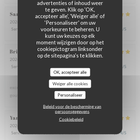
advertenties of inhoud weer
te geven. Klik op 'OK,
Sandrine
D
accepteer alle', 'Weiger alle' of
'Personaliseer' om uw
2026-07-09
- 12:30 - Gasten 6
voorkeuren te beheren. U
Service
:
5
/5
Atmosfeer
:
5
/5
Keuken
:
5
/5
Kwaliteit / Prijs
:
5
/5
kunt uw keuzes op elk
moment wijzigen door op het
cookiepictogram linksonder
Brigitte
D
op de sitepagina's te klikken.
2026-07-08
- 12:45 - Gasten 3
Service
:
4
/5
Atmosfeer
:
4
/5
Keuken
:
5
/5
Kwaliteit / Prijs
:
4
/5
OK, accepteer alle
Weiger alle cookies
excellente présentation dans les assiettes et saveur très
Personaliseer
gouteuses pour les papilles
Beleid voor de bescherming van
persoonsgegevens
Yannick
A
Cookiebeleid
2026-07-02
- 20:15 - Gasten 6
Service
:
5
/5
Atmosfeer
:
4
/5
Keuken
:
5
/5
Kwaliteit / Prijs
:
4
/5