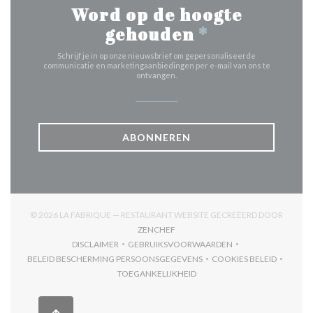
Word op de hoogte
gehouden
*
Schrijf je in op onze nieuwsbrief om gepersonaliseerde
communicatie en marketingaanbiedingen per e-mail van ons te
ontvangen.
ABONNEREN
© 2026 LA FABRIQUE — RESTAURANT WEBSITE GECREËERD DOOR
((OPENT IN EEN NIEUW VENSTER))
ZENCHEF
DISCLAIMER
GEBRUIKSVOORWAARDEN
((OPENT IN EEN NIEUW VENSTER))
((OPENT IN EEN NIEUW VENSTER)
BELEID BESCHERMING PERSOONSGEGEVENS
COOKIES BELEID
((OPENT IN EEN NIEUW VENSTER))
((OPENT IN EEN
TOEGANKELIJKHEID
((OPENT IN EEN NIEUW VENSTER))