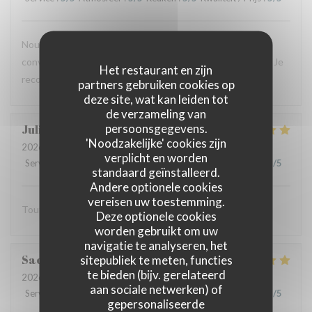
Nouvelle expérience hier, et le résultat est toujours aussi
convaincant : plats savoureux, personnel aux petits soins. Je
Het restaurant en zijn
recommande vivement !
partners gebruiken cookies op
deze site, wat kan leiden tot
de verzameling van
persoonsgegevens.
Julien
C
'Noodzakelijke' cookies zijn
2026-07-16
- 20:00 - Gasten 2
verplicht en worden
Service
:
5
/5
Atmosfeer
:
5
/5
Keuken
:
5
/5
Kwaliteit / Prijs
:
5
/5
standaard geïnstalleerd.
Andere optionele cookies
vereisen uw toestemming.
Tout est excellent Beaucoup de goût et de saveur
Deze optionele cookies
worden gebruikt om uw
navigatie te analyseren, het
Sacha
B
sitepubliek te meten, functies
te bieden (bijv. gerelateerd
2026-07-15
- 13:00 - Gasten 3
aan sociale netwerken) of
Service
:
5
/5
Atmosfeer
:
5
/5
Keuken
:
5
/5
Kwaliteit / Prijs
:
5
/5
gepersonaliseerde