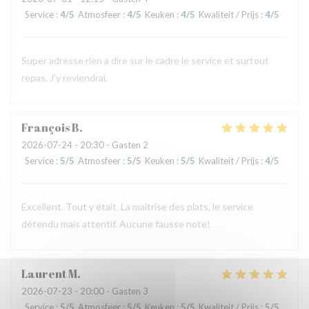
Service
:
4
/5
Atmosfeer
:
4
/5
Keuken
:
4
/5
Kwaliteit / Prijs
:
4
/5
Super adresse rien a dire sur le cadre le service et surtout
repas. J'y reviendrai.
François
B
2026-07-24
- 20:30 - Gasten 2
Service
:
5
/5
Atmosfeer
:
5
/5
Keuken
:
5
/5
Kwaliteit / Prijs
:
4
/5
Excellent. Tout y était. La maitrise des plats, le service
détendu mais attentif. Aucune fausse note!
Laurent
M
2026-07-23
- 20:00 - Gasten 3
Service
:
5
/5
Atmosfeer
:
5
/5
Keuken
:
5
/5
Kwaliteit / Prijs
:
5
/5