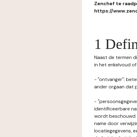
Zenchef te raadpl
https://www.zenc
1 Defin
Naast de termen die
in het enkelvoud o
- "ontvanger": bete
ander orgaan dat p
- "persoonsgegeven
identificeerbare na
wordt beschouwd ee
name door verwijzi
locatiegegevens, ee