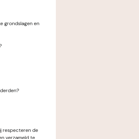
ke grondslagen en
?
n derden?
ij respecteren de
en verzameld te