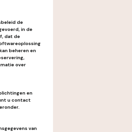
beleid de
evoerd, in de
, dat de
softwareoplossing
 kan beheren en
eservering,
rmatie over
plichtingen en
unt u contact
eronder.
onsgegevens van