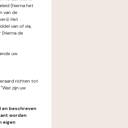
leid (hierna het
n van de
oerd. Het
del van of via,
r (hierna de
fende uw
teraard richten tot
"Wat zijn uw
d en beschreven
rant worden
n eigen