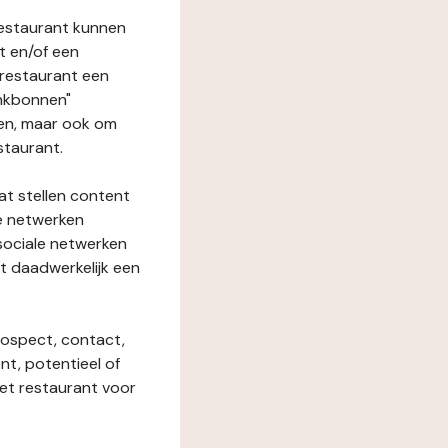
restaurant kunnen
t en/of een
t restaurant een
enkbonnen"
den, maar ook om
staurant.
at stellen content
ze netwerken
 sociale netwerken
t daadwerkelijk een
rospect, contact,
ent, potentieel of
het restaurant voor