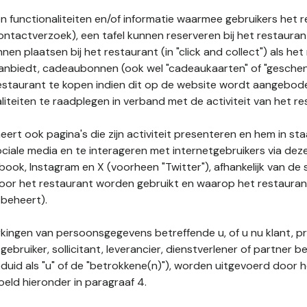
n functionaliteiten en/of informatie waarmee gebruikers het 
ontactverzoek), een tafel kunnen reserveren bij het restauran
nnen plaatsen bij het restaurant (in "click and collect") als he
 aanbiedt, cadeaubonnen (ook wel "cadeaukaarten" of "gesch
estaurant te kopen indien dit op de website wordt aangebo
liteiten te raadplegen in verband met de activiteit van het re
ert ook pagina's die zijn activiteit presenteren en hem in sta
ociale media en te interageren met internetgebruikers via de
book, Instagram en X (voorheen "Twitter"), afhankelijk van de
door het restaurant worden gebruikt en waarop het restauran
 beheert).
ingen van persoonsgegevens betreffende u, of u nu klant, p
gebruiker, sollicitant, leverancier, dienstverlener of partner b
duid als "u" of de "betrokkene(n)"), worden uitgevoerd door 
eld hieronder in paragraaf 4.