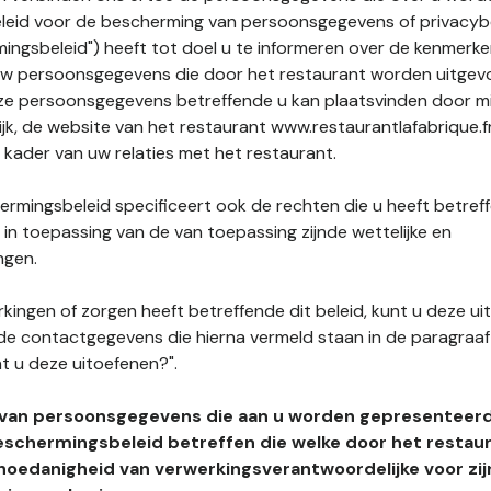
leid voor de bescherming van persoonsgegevens of privacybe
ngsbeleid") heeft tot doel u te informeren over de kenmerke
uw persoonsgegevens die door het restaurant worden uitgev
e persoonsgegevens betreffende u kan plaatsvinden door mid
ijk, de website van het restaurant www.restaurantlafabrique.f
t kader van uw relaties met het restaurant.
rmingsbeleid specificeert ook de rechten die u heeft betref
n toepassing van de van toepassing zijnde wettelijke en
ngen.
kingen of zorgen heeft betreffende dit beleid, kunt u deze ui
de contactgegevens die hierna vermeld staan in de paragraaf 
t u deze uitoefenen?".
 van persoonsgegevens die aan u worden gepresenteer
eschermingsbeleid betreffen die welke door het restau
hoedanigheid van verwerkingsverantwoordelijke voor zij