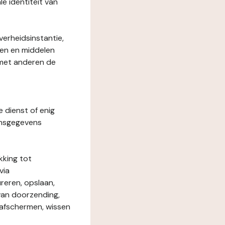
le identiteit van
verheidsinstantie,
den en middelen
 met anderen de
e dienst of enig
onsgegevens
kking tot
via
reren, opslaan,
 van doorzending,
, afschermen, wissen