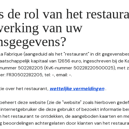
s de rol van het restaura
werking van uw
nsgegevens?
 La Fabrique (aangeduid als het "restaurant" in dit gegevensb
maatschappelijk kapitaal van 12656 euro, ingeschreven bij de 
 nummer 502282205 (KvK-nummer 50228220500025), met zet
: FR30502282205, tel: -, email: -.
ie over het restaurant,
wettelijke vermeldingen
.
beheert deze website (zie de "website" zoals hierboven gedefi
 internetgebruiker die deze gebruikt of bezoekt informatie be
an het restaurant te ontdekken, de aangeboden kaarten en men
nog beoordelingen achtergelaten door klanten van het restaura