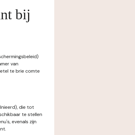
nt bij
eschermingsbeleid)
Kamer van
el te brie comte
nieerd), die tot
schikbaar te stellen
u's, evenals zijn
nt.