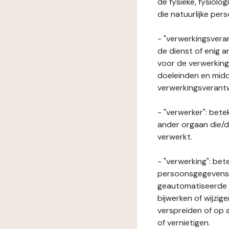
de fysieke, fysiolo
die natuurlijke per
- "verwerkingsveran
de dienst of enig 
voor de verwerking
doeleinden en midde
verwerkingsverant
- "verwerker": bete
ander orgaan die/
verwerkt.
- "verwerking": be
persoonsgegevens o
geautomatiseerde p
bijwerken of wijzig
verspreiden of op a
of vernietigen.