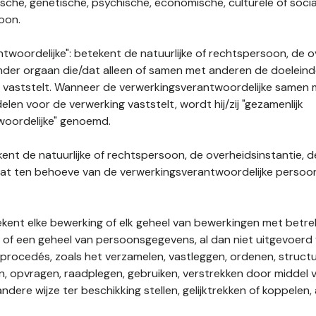
gische, genetische, psychische, economische, culturele of socia
soon.
twoordelijke": betekent de natuurlijke of rechtspersoon, de o
ander orgaan die/dat alleen of samen met anderen de doelein
 vaststelt. Wanneer de verwerkingsverantwoordelijke samen
len voor de verwerking vaststelt, wordt hij/zij "gezamenlijk
woordelijke" genoemd.
kent de natuurlijke of rechtspersoon, de overheidsinstantie, d
dat ten behoeve van de verwerkingsverantwoordelijke perso
tekent elke bewerking of elk geheel van bewerkingen met betre
f een geheel van persoonsgegevens, al dan niet uitgevoerd 
rocedés, zoals het verzamelen, vastleggen, ordenen, structu
en, opvragen, raadplegen, gebruiken, verstrekken door middel
ndere wijze ter beschikking stellen, gelijktrekken of koppelen