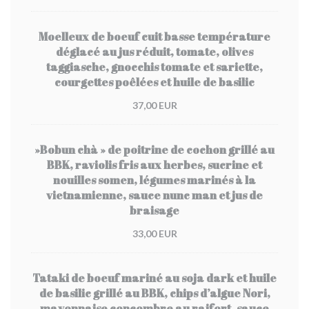
Moelleux de boeuf cuit basse température
déglacé au jus réduit, tomate, olives
taggiasche, gnocchis tomate et sariette,
courgettes poêlées et huile de basilic
37,00 EUR
»Bobun chà » de poitrine de cochon grillé au
BBK, raviolis fris aux herbes, sucrine et
nouilles somen, légumes marinés à la
vietnamienne, sauce nunc man et jus de
braisage
33,00 EUR
Tataki de boeuf mariné au soja dark et huile
de basilic grillé au BBK, chips d’algue Nori,
mayonnaise concombre au raifort, sauce