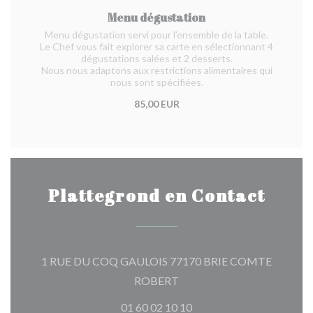
Menu dégustation
Menu dégustation servi pour l’ensemble de la table.
Le Chef vous fait explorer sa carte en sélectionnant 4
dégustations salées et 2 desserts.
Nous nous adaptons aux restrictions alimentaires qui
nous sont spécifiées.
85,00 EUR
Plattegrond en Contact
1 RUE DU COQ GAULOIS 77170 BRIE COMTE
((opent in een nieuw venster)
ROBERT
01 60 02 10 10