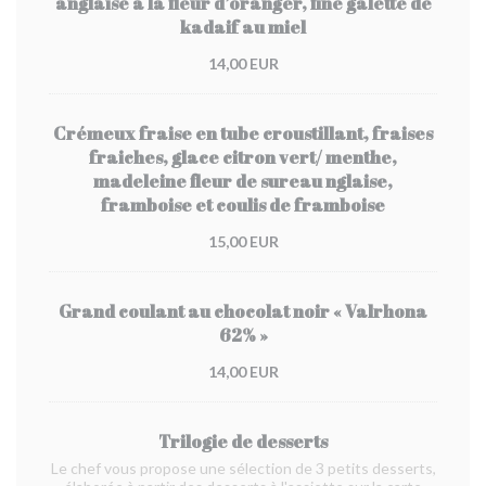
anglaise à la fleur d’oranger, fine galette de
kadaif au miel
14,00 EUR
Crémeux fraise en tube croustillant, fraises
fraiches, glace citron vert/ menthe,
madeleine fleur de sureau nglaise,
framboise et coulis de framboise
15,00 EUR
Grand coulant au chocolat noir « Valrhona
62% »
14,00 EUR
Trilogie de desserts
Le chef vous propose une sélection de 3 petits desserts,