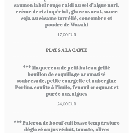
saumon label rouge raidi au sel d’algue nori,
crème de riz impérial , glace avocat, sauce
soja au sésame torréfié, concombre et
poudre de Wasabi
17,00 EUR
PLATS À LA CARTE
*** Maquereau de petit bateau grillé
bouillon de coquillage aromatisé
soubresade, petite courgette et aubergine
Perlina confite à l’huile, fenouil croquant et
purée aux algues
24,00 EUR
*** Paleron de boeuf cuit basse température
déglacé au jus réduit, tomate, olives