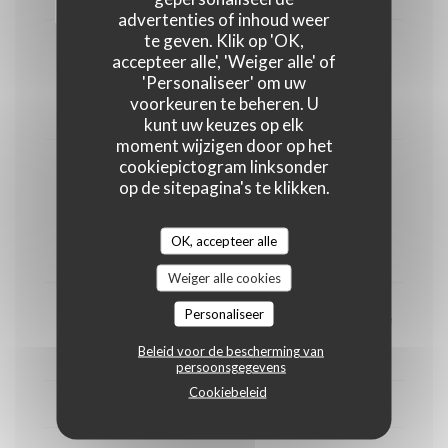
advertenties of inhoud weer
te geven. Klik op 'OK,
Foie gras maison, toasts de campagne et
accepteer alle', 'Weiger alle' of
condiment oignon miel
'Personaliseer' om uw
voorkeuren te beheren. U
29,00 EUR
kunt uw keuzes op elk
moment wijzigen door op het
cookiepictogram linksonder
Huîtres Perle Blanche, toast au beurre
op de sitepagina's te klikken.
d’algue
16,00 EUR
OK, accepteer alle
4 Pièces
Weiger alle cookies
Personaliseer
Croquettes de Ceccina et vieille mimolette
Beleid voor de bescherming van
12,00 EUR
persoonsgegevens
Cookiebeleid
ENTRÉES À LA CARTE