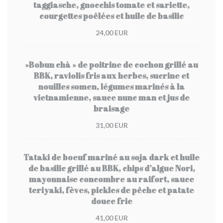
taggiasche, gnocchis tomate et sariette,
courgettes poêlées et huile de basilic
24,00 EUR
»Bobun chà » de poitrine de cochon grillé au
BBK, raviolis fris aux herbes, sucrine et
nouilles somen, légumes marinés à la
vietnamienne, sauce nunc man et jus de
braisage
31,00 EUR
Tataki de boeuf mariné au soja dark et huile
de basilic grillé au BBK, chips d’algue Nori,
mayonnaise concombre au raifort, sauce
teriyaki, fèves, pickles de pêche et patate
douce frie
41,00 EUR