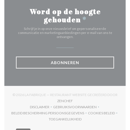
Word op de hoogte
gehouden
*
Schrijf je in op onze nieuwsbrief om gepersonaliseerde
communicatie en marketingaanbiedingen per e-mail van ons te
ontvangen.
ABONNEREN
© 2026 LA FABRIQUE — RESTAURANT WEBSITE GECREËERD DOOR
((OPENT IN EEN NIEUW VENSTER))
ZENCHEF
DISCLAIMER
GEBRUIKSVOORWAARDEN
((OPENT IN EEN NIEUW VENSTER))
((OPENT IN EEN NIEUW VENSTER)
BELEID BESCHERMING PERSOONSGEGEVENS
COOKIES BELEID
((OPENT IN EEN NIEUW VENSTER))
((OPENT IN EEN
TOEGANKELIJKHEID
((OPENT IN EEN NIEUW VENSTER))