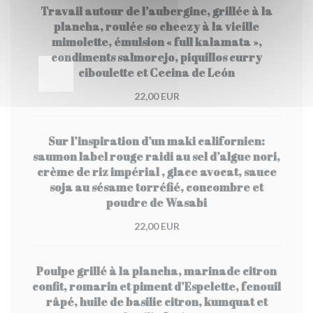
Travail autour de l’aubergine, grillée à la
plancha, roulée so cheezy à la vieille
mimolette, émulsion « full kalamata »,
condiments salmorejo, piquillos curry
ciboulette et Cecina de León
22,00 EUR
Sur l’inspiration d’un maki californien:
saumon label rouge raidi au sel d’algue nori,
crème de riz impérial , glace avocat, sauce
soja au sésame torréfié, concombre et
poudre de Wasabi
22,00 EUR
Poulpe grillé à la plancha, marinade citron
confit, romarin et piment d’Espelette, fenouil
râpé, huile de basilic citron, kumquat et