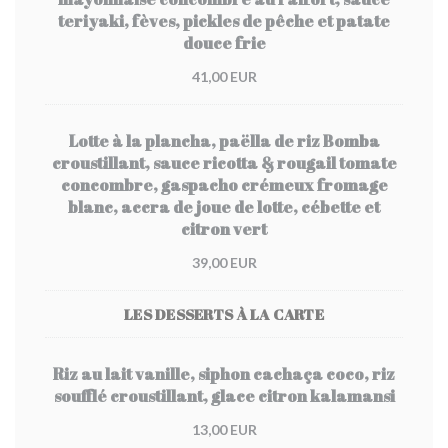
teriyaki, fèves, pickles de pêche et patate
douce frie
41,00 EUR
Lotte à la plancha, paëlla de riz Bomba
croustillant, sauce ricotta & rougail tomate
concombre, gaspacho crémeux fromage
blanc, accra de joue de lotte, cébette et
citron vert
39,00 EUR
LES DESSERTS À LA CARTE
Riz au lait vanille, siphon cachaça coco, riz
soufflé croustillant, glace citron kalamansi
13,00 EUR