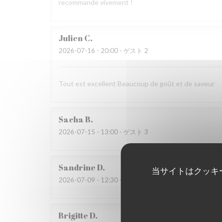
recommande vivement !
Julien
C
2026-07-16
- 20:00 - ゲスト 2
Tout est excellent Beaucoup de goût et de saveur
Sacha
B
2026-07-15
- 13:00 - ゲスト 3
Sandrine
D
当サイトはクッキ
2026-07-09
- 12:30 - ゲスト 6
Brigitte
D