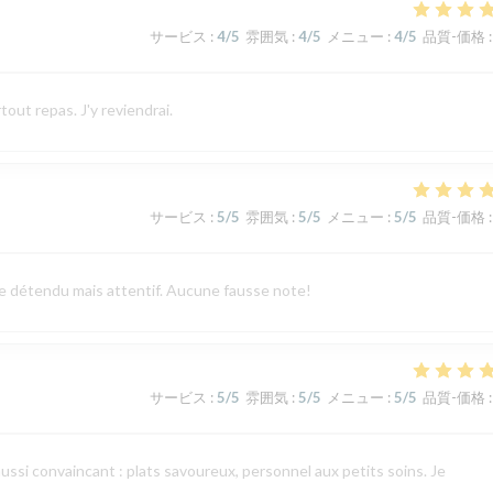
サービス
:
4
/5
雰囲気
:
4
/5
メニュー
:
4
/5
品質-価格
:
tout repas. J'y reviendrai.
サービス
:
5
/5
雰囲気
:
5
/5
メニュー
:
5
/5
品質-価格
:
vice détendu mais attentif. Aucune fausse note!
サービス
:
5
/5
雰囲気
:
5
/5
メニュー
:
5
/5
品質-価格
:
aussi convaincant : plats savoureux, personnel aux petits soins. Je