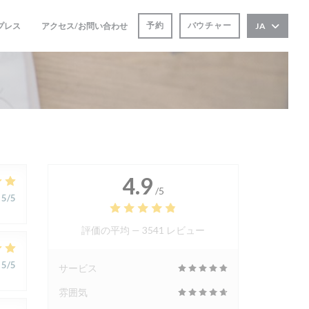
予約
バウチャー
プレス
アクセス/お問い合わせ
JA
((新しいウィンドウで開きます))
4.9
/5
5
/5
評価の平均 —
3541 レビュー
5
/5
サービス
雰囲気