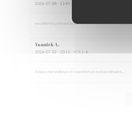
2026-07-08
- 12:45 - ゲスト 3
excellente présentation dans les assiettes et saveur
Yannick
A
2026-07-02
- 20:15 - ゲスト 6
Repas merveilleux et expérience extraordinaire...