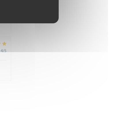
4
/5
4
/5