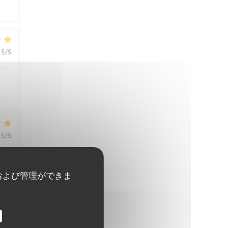
5
/5
5
/5
および管理ができま
5
/5