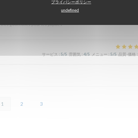
プライバシーポリシー
サービス
:
4
/5
雰囲気
:
4
/5
メニュー
:
5
/5
品質-価格
:
undefined
 très gouteuses pour les papilles
サービス
:
5
/5
雰囲気
:
4
/5
メニュー
:
5
/5
品質-価格
:
1
2
3