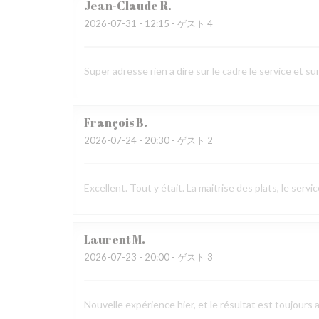
Jean-Claude
R
2026-07-31
- 12:15 - ゲスト 4
Super adresse rien a dire sur le cadre le service et sur
François
B
2026-07-24
- 20:30 - ゲスト 2
Excellent. Tout y était. La maitrise des plats, le ser
Laurent
M
2026-07-23
- 20:00 - ゲスト 3
Nouvelle expérience hier, et le résultat est toujours 