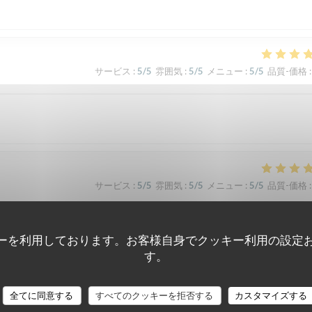
サービス
:
5
/5
雰囲気
:
5
/5
メニュー
:
5
/5
品質-価格
:
サービス
:
5
/5
雰囲気
:
5
/5
メニュー
:
5
/5
品質-価格
:
ーを利用しております。お客様自身でクッキー利用の設定
サービス
:
5
/5
雰囲気
:
5
/5
メニュー
:
5
/5
品質-価格
:
す。
全てに同意する
すべてのクッキーを拒否する
カスタマイズする