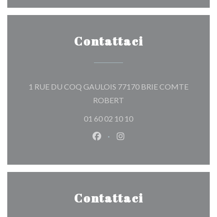
Contattaci
1 RUE DU COQ GAULOIS 77170 BRIE COMTE
((apre una nuova finestra))
ROBERT
01 60 02 10 10
Facebook ((apre una nuova fines
Instagram ((apre una nuov
Contattaci