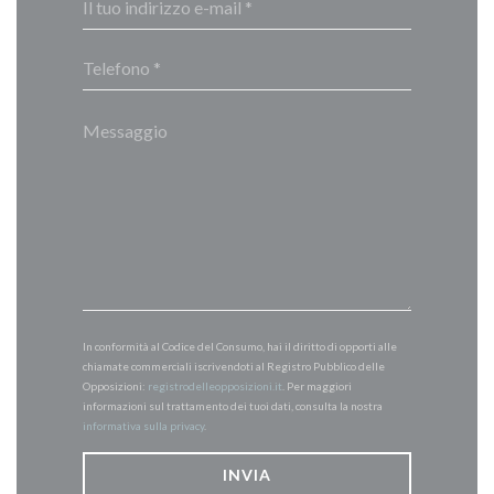
In conformità al Codice del Consumo, hai il diritto di opporti alle
chiamate commerciali iscrivendoti al Registro Pubblico delle
Opposizioni:
registrodelleopposizioni.it
. Per maggiori
informazioni sul trattamento dei tuoi dati, consulta la nostra
informativa sulla privacy
.