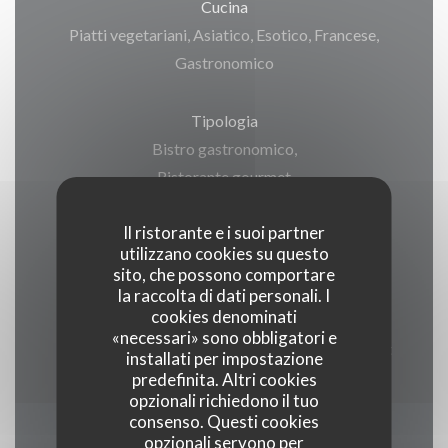
Cucina
Piatti vegetariani, Asiatico, Esotico, Francese,
Gastronomico
Tipologia
Bistro gastronomico,
Ristorante gourmet
Il ristorante e i suoi partner
Servizi
utilizzano cookies su questo
Menù per il pranzo
sito, che possono comportare
la raccolta di dati personali. I
cookies denominati
Metodo di pagamento
«necessari» sono obbligatori e
Eurocard / Mastercard, Contanti, Visa, Bancomat
installati per impostazione
predefinita. Altri cookies
opzionali richiedono il tuo
consenso. Questi cookies
opzionali servono per