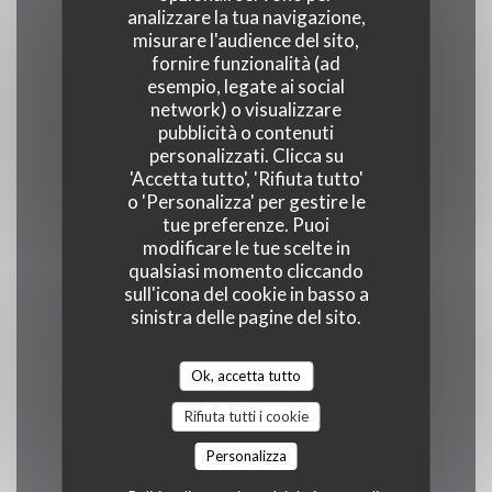
Orari
analizzare la tua navigazione,
misurare l'audience del sito,
fornire funzionalità (ad
esempio, legate ai social
network) o visualizzare
Lunedi
pubblicità o contenuti
personalizzati. Clicca su
Chiuso
'Accetta tutto', 'Rifiuta tutto'
o 'Personalizza' per gestire le
Mar
-
Mer
tue preferenze. Puoi
modificare le tue scelte in
11:45 - 14:15
qualsiasi momento cliccando
sull'icona del cookie in basso a
Gio
-
Ven
sinistra delle pagine del sito.
11:45 - 14:15
19:45 - 22:00
•
Ok, accetta tutto
Sabato
Rifiuta tutti i cookie
19:45 - 22:00
Personalizza