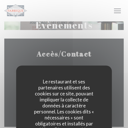
Personnalisation de vos choix en matière de cookies
Évènements
Accès/Contact
1 RUE DU COQ GAULOIS 77170 BRIE COMTE
Le restaurant et ses
partenaires utilisent des
((ouvre une nouvelle fenêtre)
ROBERT
cookies sur ce site, pouvant
impliquer la collecte de
01 60 02 10 10
données à caractère
personnel. Les cookies dits «
Facebook ((ouvre une nouvelle 
Instagram ((ouvre une nou
nécessaires » sont
obligatoires et installés par