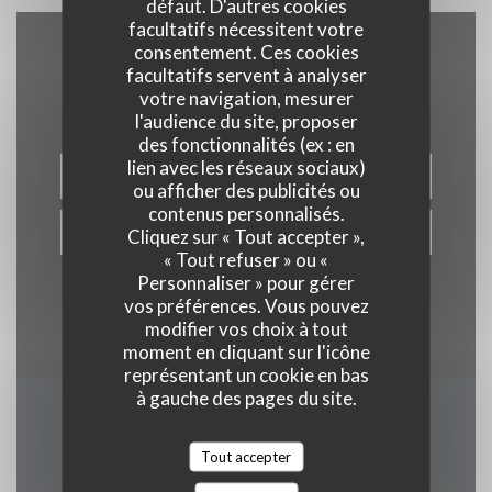
défaut. D'autres cookies
facultatifs nécessitent votre
consentement. Ces cookies
Nous contacter
facultatifs servent à analyser
votre navigation, mesurer
l'audience du site, proposer
des fonctionnalités (ex : en
lien avec les réseaux sociaux)
RÉSERVER
ou afficher des publicités ou
contenus personnalisés.
BONS CADEAUX
Cliquez sur « Tout accepter »,
« Tout refuser » ou «
Personnaliser » pour gérer
vos préférences. Vous pouvez
modifier vos choix à tout
moment en cliquant sur l'icône
représentant un cookie en bas
à gauche des pages du site.
Newsletter
*
Tout accepter
Inscrivez-vous à notre lettre d'information pour recevoir des
communications personnalisées et des offres marketing par