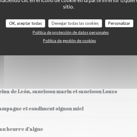
ciendo clic en el icono de cookie en la parte inferior izquier
sitio.
le de la table.
en sélectionnant 4 dégustations salées et 2 desserts.
alimentaires qui nous sont spécifiées.
OK, aceptar todas
Denegar todas las cookies
Personalizar
Política de protección de datos personales
Política de gestión de cookies
 la carte ou un menu dégustation (85€ par personne hors boisson).
as à nous faire part de vos contraintes alimentaires lors de votre réserv
ecina de León, saucisson marin et saucisson Lonzo
 campagne et condiment oignon miel
 au beurre d’algue