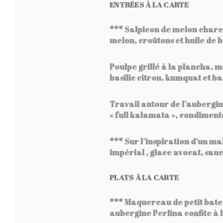
ENTRÉES À LA CARTE
*** Salpicon de melon chare
melon, croûtons et huile de 
Poulpe grillé à la plancha, m
basilic citron, kumquat et bas
Travail autour de l’aubergine
« full kalamata », condiment
*** Sur l’inspiration d’un ma
impérial , glace avocat, sa
PLATS À LA CARTE
*** Maquereau de petit batea
aubergine Perlina confite à 