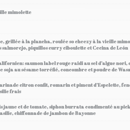
ille mimolette
, grillée à la plancha, roulée so cheezy à la vieille mim
s salmorejo, piquillos curry ciboulette et Cecina de León
alifornien: saumon label rouge raidi au sel d’algue nori,
uce soja au sésame torréfié, concombre et poudre de Was
arinade citron confit, romarin et piment d’Espelette, fen
ilic frais
s jaune et de tomate, siphon burrata condimenté au pick
basilic, chiffonnade de jambon de Bayonne