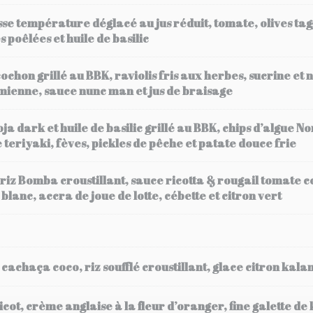
sse température déglacé au jus réduit, tomate, olives ta
s poêlées et huile de basilic
ochon grillé au BBK, raviolis fris aux herbes, sucrine et 
mienne, sauce nunc man et jus de braisage
a dark et huile de basilic grillé au BBK, chips d’algue N
teriyaki, fèves, pickles de pêche et patate douce frie
e riz Bomba croustillant, sauce ricotta & rougail tomate
nc, accra de joue de lotte, cébette et citron vert
on cachaça coco, riz soufflé croustillant, glace citron kal
bricot, crème anglaise à la fleur d’oranger, fine galette de