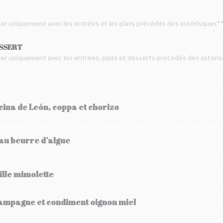
oser uniquement avec les entrées et les plats précédés des astérisques*
ESSERT
oser uniquement avec les entrées, plats et desserts précédés des astéri
ecina de León, coppa et chorizo
 au beurre d’algue
ille mimolette
 campagne et condiment oignon miel