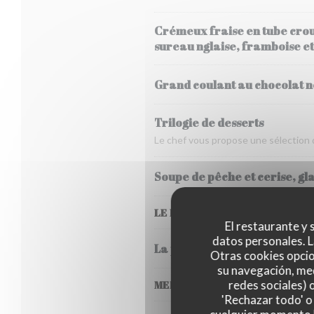
Crémeux fraise en tube crous
sureau nglaise, framboise et
Grand coulant au chocolat n
Trilogie de desserts
Le chef vous propose une sélection de
Soupe de pêche et cerise, gl
LE FROMAGE
El restaurante y s
datos personales. L
La part de Brie de Meaux ga
Otras cookies opcio
su navegación, med
MENU DÉGUSTATION
redes sociales) 
'Rechazar todo' o