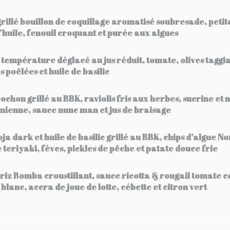
illé bouillon de coquillage aromatisé soubresade, petit
l’huile, fenouil croquant et purée aux algues
 température déglacé au jus réduit, tomate, olives taggi
s poêlées et huile de basilic
ochon grillé au BBK, raviolis fris aux herbes, sucrine et 
mienne, sauce nunc man et jus de braisage
a dark et huile de basilic grillé au BBK, chips d’algue N
teriyaki, fèves, pickles de pêche et patate douce frie
e riz Bomba croustillant, sauce ricotta & rougail tomate
nc, accra de joue de lotte, cébette et citron vert