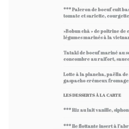
*** Paleron de boeuf cuit ba
tomate et sariette, courgette
»Bobun chà » de poitrine de c
légumes marinés à la vietna
Tataki de boeuf mariné au soj
concombre au raifort, sauce 
Lotte à la plancha, paëlla d
gaspacho crémeux fromage bla
LES DESSERTS À LA CARTE
*** Riz au lait vanille, siph
*** Ile flottante insert à l’a