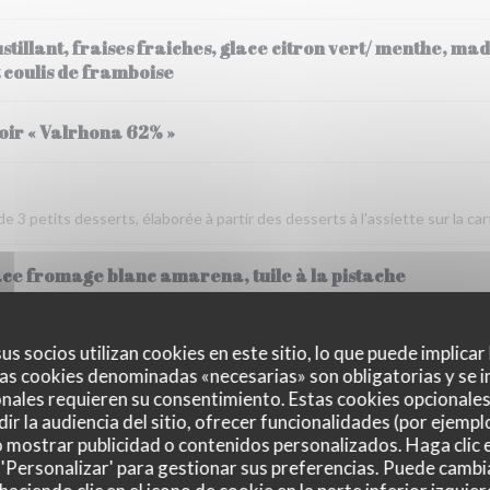
tillant, fraises fraiches, glace citron vert/ menthe, mad
 coulis de framboise
oir « Valrhona 62% »
 3 petits desserts, élaborée à partir des desserts à l'assiette sur la car
ace fromage blanc amarena, tuile à la pistache
us socios utilizan cookies en este sitio, lo que puede implicar
as cookies denominadas «necesarias» son obligatorias y se i
rni aux truffes et champignons
nales requieren su consentimiento. Estas cookies opcionales 
ir la audiencia del sitio, ofrecer funcionalidades (por ejempl
o mostrar publicidad o contenidos personalizados. Haga clic e
 'Personalizar' para gestionar sus preferencias. Puede cambi