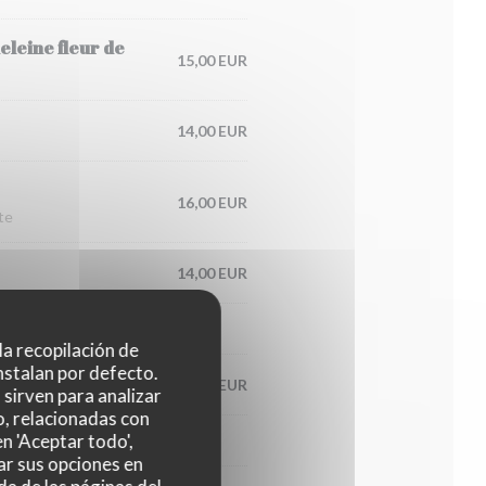
eleine fleur de
15,00 EUR
14,00 EUR
16,00 EUR
te
14,00 EUR
 la recopilación de
nstalan por defecto.
14,00 EUR
sirven para analizar
o, relacionadas con
n 'Aceptar todo',
ar sus opciones en