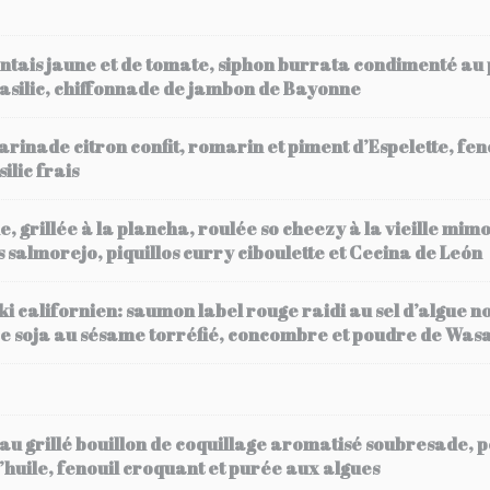
ntais jaune et de tomate, siphon burrata condimenté au 
basilic, chiffonnade de jambon de Bayonne
arinade citron confit, romarin et piment d’Espelette, fen
ilic frais
, grillée à la plancha, roulée so cheezy à la vieille mim
s salmorejo, piquillos curry ciboulette et Cecina de León
ki californien: saumon label rouge raidi au sel d’algue n
uce soja au sésame torréfié, concombre et poudre de Was
u grillé bouillon de coquillage aromatisé soubresade, pe
l’huile, fenouil croquant et purée aux algues