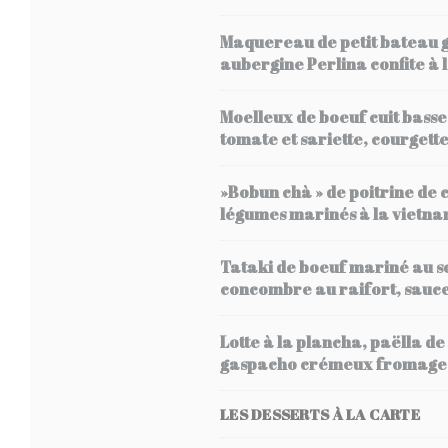
Maquereau de petit bateau gr
aubergine Perlina confite à 
Moelleux de boeuf cuit basse
tomate et sariette, courgette
»Bobun chà » de poitrine de c
légumes marinés à la vietna
Tataki de boeuf mariné au soj
concombre au raifort, sauce 
Lotte à la plancha, paëlla d
gaspacho crémeux fromage bla
LES DESSERTS À LA CARTE