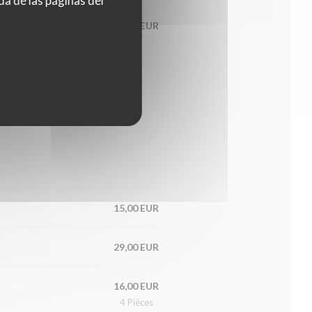
da de las páginas del
85,00 EUR
ation.
15,00 EUR
29,00 EUR
16,00 EUR
4 Pièces