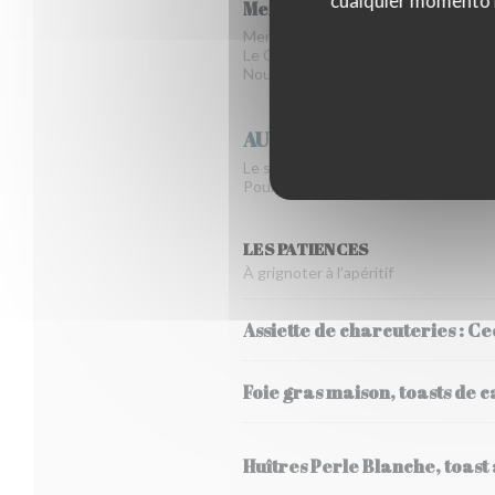
cualquier momento ha
Menu dégustation
Menu dégustation servi pour l’ensemb
Le Chef vous fait explorer sa carte 
Nous nous adaptons aux restrictions 
AU DINER
Le soir, nous proposons un service à
Pour le menu dégustation, n'hésitez p
LES PATIENCES
À grignoter à l’apéritif
Assiette de charcuteries : C
Foie gras maison, toasts de
Huîtres Perle Blanche, toast