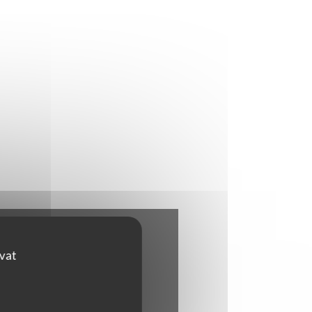
KNĚ))
ovat