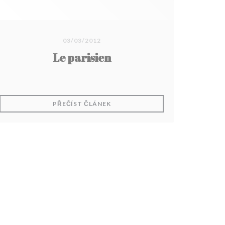
03/03/2012
Le parisien
KNĚ))
((OTEVŘE SE V NOVÉM OKNĚ))
PŘEČÍST ČLÁNEK