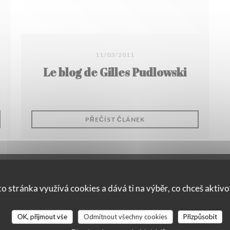
11/03/2011
Le blog de Gilles Pudlowski
 NOVÉM OKNĚ))
((OTEVŘE SE V NOVÉM O
PŘEČÍST ČLÁNEK
o stránka využívá cookies a dává ti na výběr, co chceš aktiv
OK, přijmout vše
Odmítnout všechny cookies
Přizpůsobit