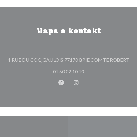
Mapa a kontakt
((o
1 RUE DU COQ GAULOIS 77170 BRIE COMTE ROBERT
01 60 02 10 10
Facebook ((otevře se v novém o
Instagram ((otevře se v n