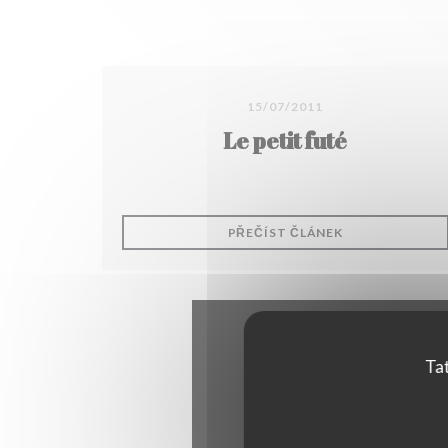
15/07/2011
Le petit futé
((OTEVŘE SE V
PŘEČÍST ČLÁNEK
Tat