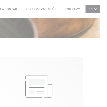
A A KONTAKT
REZERVOVAT STŮL
POUKAZY
CS
ŘE SE V NOVÉM OKNĚ))