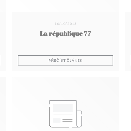
16/10/2013
La république 77
 NOVÉM OKNĚ))
((OTEVŘE SE V NOVÉM O
PŘEČÍST ČLÁNEK