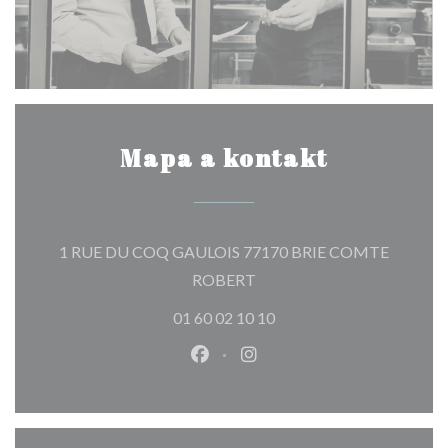
Mapa a kontakt
1 RUE DU COQ GAULOIS 77170 BRIE COMTE
((otevře se v novém okně))
ROBERT
01 60 02 10 10
Facebook ((otevře se v novém o
Instagram ((otevře se v n