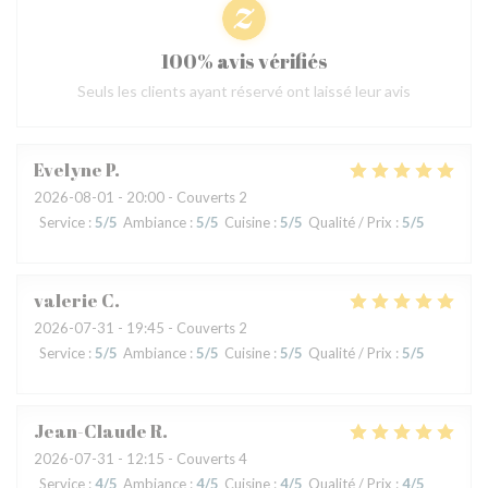
100% avis vérifiés
Seuls les clients ayant réservé ont laissé leur avis
Evelyne
P
2026-08-01
- 20:00 - Couverts 2
Service
:
5
/5
Ambiance
:
5
/5
Cuisine
:
5
/5
Qualité / Prix
:
5
/5
valerie
C
2026-07-31
- 19:45 - Couverts 2
Service
:
5
/5
Ambiance
:
5
/5
Cuisine
:
5
/5
Qualité / Prix
:
5
/5
Jean-Claude
R
2026-07-31
- 12:15 - Couverts 4
Service
:
4
/5
Ambiance
:
4
/5
Cuisine
:
4
/5
Qualité / Prix
:
4
/5