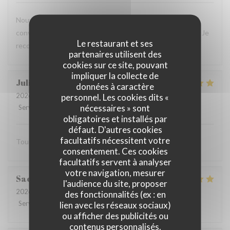
Nouvelle expérience hier, et le résultat est toujours aussi
convaincant : plats savoureux, personnel aux petits soins. Je
Le restaurant et ses
recommande vivement !
partenaires utilisent des
cookies sur ce site, pouvant
impliquer la collecte de
Julien
C
données à caractère
2026-07-16
- 20:00 - Couverts 2
personnel. Les cookies dits «
nécessaires » sont
Service
:
5
/5
Ambiance
:
5
/5
Cuisine
:
5
/5
Qualité / Prix
:
5
/5
obligatoires et installés par
défaut. D'autres cookies
facultatifs nécessitent votre
Tout est excellent Beaucoup de goût et de saveur
consentement. Ces cookies
facultatifs servent à analyser
votre navigation, mesurer
Sacha
B
l'audience du site, proposer
2026-07-15
- 13:00 - Couverts 3
des fonctionnalités (ex : en
Service
:
5
/5
Ambiance
:
5
/5
Cuisine
:
5
/5
Qualité / Prix
:
5
/5
lien avec les réseaux sociaux)
ou afficher des publicités ou
contenus personnalisés.