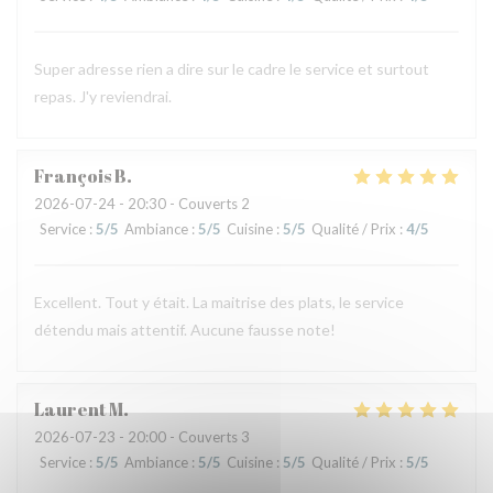
Super adresse rien a dire sur le cadre le service et surtout
repas. J'y reviendrai.
François
B
2026-07-24
- 20:30 - Couverts 2
Service
:
5
/5
Ambiance
:
5
/5
Cuisine
:
5
/5
Qualité / Prix
:
4
/5
Excellent. Tout y était. La maitrise des plats, le service
détendu mais attentif. Aucune fausse note!
Laurent
M
2026-07-23
- 20:00 - Couverts 3
Service
:
5
/5
Ambiance
:
5
/5
Cuisine
:
5
/5
Qualité / Prix
:
5
/5