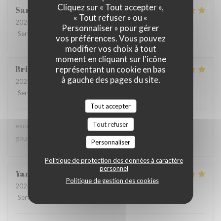
Cliquez sur « Tout accepter »,
Sandrine
D
« Tout refuser » ou «
2026-07-09
- 12:30 - Couverts 6
Personnaliser » pour gérer
Service
:
5
/5
Ambiance
:
5
/5
Cuisine
:
5
/5
Qualité / Prix
:
5
/5
vos préférences. Vous pouvez
modifier vos choix à tout
moment en cliquant sur l'icône
Brigitte
D
représentant un cookie en bas
à gauche des pages du site.
2026-07-08
- 12:45 - Couverts 3
Service
:
4
/5
Ambiance
:
4
/5
Cuisine
:
5
/5
Qualité / Prix
:
4
/5
Tout accepter
Tout refuser
excellente présentation dans les assiettes et saveur très
gouteuses pour les papilles
Personnaliser
Politique de protection des données à caractère
personnel
Yannick
A
Politique de gestion des cookies
2026-07-02
- 20:15 - Couverts 6
Service
:
5
/5
Ambiance
:
4
/5
Cuisine
:
5
/5
Qualité / Prix
:
4
/5