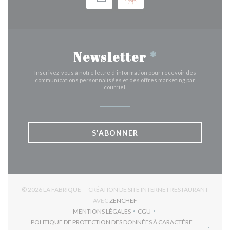
Newsletter
*
Inscrivez-vous à notre lettre d'information pour recevoir des
communications personnalisées et des offres marketing par
courriel.
S'ABONNER
© 2026 LA FABRIQUE — CRÉATION DE SITE INTERNET RESTAURANT
((OUVRE UNE NOUVELLE FENÊTR
AVEC
ZENCHEF
MENTIONS LÉGALES
CGU
((OUVRE UNE NOUVELLE FENÊTRE))
((OUVRE UNE NOUVELLE FEN
POLITIQUE DE PROTECTION DES DONNÉES À CARACTÈRE