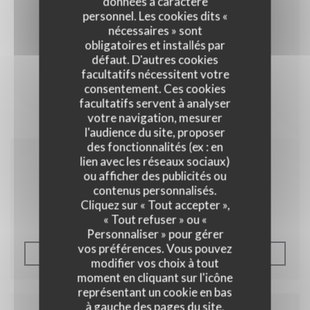
données à caractère
personnel. Les cookies dits «
nécessaires » sont
obligatoires et installés par
défaut. D'autres cookies
facultatifs nécessitent votre
consentement. Ces cookies
facultatifs servent à analyser
votre navigation, mesurer
l'audience du site, proposer
des fonctionnalités (ex : en
lien avec les réseaux sociaux)
15/07/2011
ou afficher des publicités ou
Le petit futé
contenus personnalisés.
Cliquez sur « Tout accepter »,
« Tout refuser » ou «
Personnaliser » pour gérer
vos préférences. Vous pouvez
((OUVRE UNE NOUVELLE F
LIRE L'ARTICLE
modifier vos choix à tout
moment en cliquant sur l'icône
représentant un cookie en bas
à gauche des pages du site.